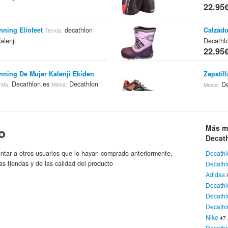
22.95
nning Eliofeet
decathlon
Calzado
Tienda:
alenji
Decathl
22.95
nning De Mujer Kalenji Ekiden
Zapatil
Decathlon.es
Decathlon
De
nda:
Marca:
Marca:
22.95
Zapatil
nning Kalenji Ekiden 75 Blanco
Más m
o
Decathl
Decathlon Kalenji
Marca:
22.95
Decat
ntar a otros usuarios que lo hayan comprado anteriormente,
Decathl
Zapatil
as tiendas y de las calidad del producto
Decath
nning Kalenji Ekiden 75
De
Marca:
Adidas
decathlon
Decathlon Kalenji
:
Marca:
22.95
Decath
Decath
Zapatil
Decathl
De
Marca:
Nike
47
22.95
Decathl