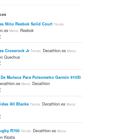
n.es
las Niño Reebok Solid Court
Tienda:
on.es
Reebok
Marca:
€
las Crossrock Jr
Decathlon.es
Tienda:
Marca:
on Quechua
€
 De Muñeca Para Pulsometro Garmin 910Xt
ecathlon.es
Decathlon
Marca:
€
idas All Blacks
Decathlon.es
Tienda:
Marca:
€
Rugby R700
Decathlon.es
Tienda:
Marca:
n Kipsta