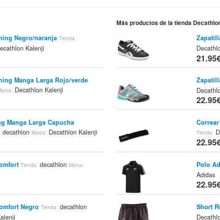
Más productos de la tienda Decathlo
ning Negro/naranja
Zapatil
Tienda:
cathlon Kalenji
Decathl
21.95
ning Manga Larga Rojo/verde
Zapatil
Decathlon Kalenji
Decathl
Marca:
22.95
ng Manga Larga Capucha
Correar
decathlon
Decathlon Kalenji
D
:
Marca:
Tienda:
22.95
omfort
decathlon
Polo Ad
Tienda:
Marca:
Adidas
22.95
Comfort Negro
decathlon
Short 
Tienda:
alenji
Decathlo