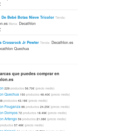
€
 De Bebé Botas Nieve Tricolor
Tienda:
on.es
Decathlon
Marca:
€
la Crossrock Jr Pewter
Decathlon.es
Tienda:
cathlon Quechua
€
las Crossrock Jr
Decathlon.es
Tienda:
Marca:
arcas que puedes comprar en
on Quechua
€
hlon.es
on
229
productos
56.70€
(precio medio)
las Crossrock Júnior
Decathlon.es
Tienda:
lon Quechua
150
productos
48.40€
(precio medio)
cathlon Quechua
88
productos
43.18€
(precio medio)
€
lon Fouganza
86
productos
24.25€
(precio medio)
lon Domyos
72
productos
18.49€
(precio medio)
las Crossrock Júnior
Decathlon.es
on Artengo
Tienda:
59
productos
21.08€
(precio medio)
cathlon Quechua
productos
57.48€
(precio medio)
€
on Kalenji