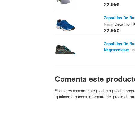
22.95€
Zapatillas De Ru
Decathlon K
Marca:
22.95€
Zapatillas De Ru
Negra/celeste
Tie
Kalenji
24.95€
Zapatillas De Ru
Comenta este product
decathlon
Tienda:
24.95€
Si quieres comprar este producto puedes pregu
igualmente puedes informarte del precio de otr
Zapatillas De Ru
Negro/rosa
Tienda
24.95€