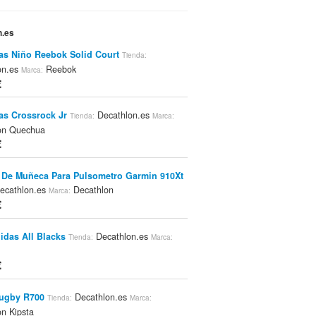
n.es
las Niño Reebok Solid Court
Tienda:
on.es
Reebok
Marca:
€
las Crossrock Jr
Decathlon.es
Tienda:
Marca:
on Quechua
€
 De Muñeca Para Pulsometro Garmin 910Xt
ecathlon.es
Decathlon
Marca:
€
idas All Blacks
Decathlon.es
Tienda:
Marca:
€
Rugby R700
Decathlon.es
Tienda:
Marca:
n Kipsta