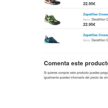
22.95€
Zapatillas Cross
Decathlon 
Marca:
22.95€
Zapatillas Cross
Decathlon 
Marca:
22.95€
Zapatilla De Mon
Comenta este product
Decathlon.es
Marc
22.95€
Si quieres comprar este producto puedes pregu
Zapatillas Cross
igualmente puedes informarte del precio de otr
Decathlon Quech
22.95€
Camiseta Techw
Decathlon Quech
23.9€