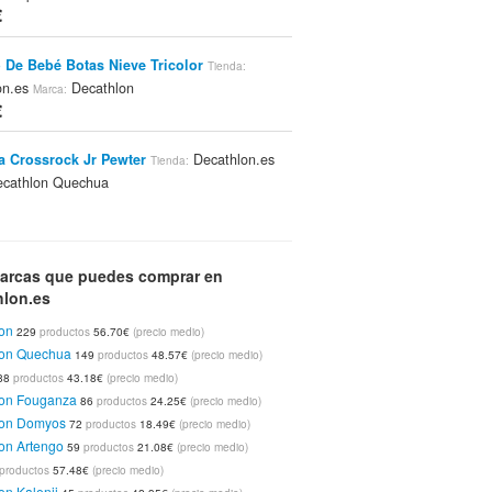
€
 De Bebé Botas Nieve Tricolor
Tienda:
on.es
Decathlon
Marca:
€
la Crossrock Jr Pewter
Decathlon.es
Tienda:
cathlon Quechua
€
las Crossrock Júnior
Decathlon.es
Tienda:
arcas que puedes comprar en
cathlon Quechua
€
hlon.es
on
229
productos
56.70€
(precio medio)
las Crossrock Júnior
Decathlon.es
Tienda:
lon Quechua
149
productos
48.57€
(precio medio)
cathlon Quechua
88
productos
43.18€
(precio medio)
€
lon Fouganza
86
productos
24.25€
(precio medio)
lon Domyos
72
productos
18.49€
(precio medio)
la De Montaña Jr Crossrock
on Artengo
Tienda:
59
productos
21.08€
(precio medio)
on.es
Decathlon Quechua
Marca:
productos
57.48€
(precio medio)
€
on Kalenji