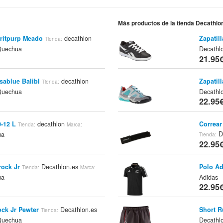
Más productos de la tienda Decathlo
iritpurp Meado
decathlon
Zapatil
Tienda:
Quechua
Decathl
21.95
sablue Balibl
decathlon
Zapatil
Tienda:
Quechua
Decathl
22.95
0-12 L
decathlon
Correar
Tienda:
Marca:
D
ua
Tienda:
22.95
rock Jr
Decathlon.es
Polo Ad
Tienda:
Marca:
ua
Adidas
22.95
ock Jr Pewter
Decathlon.es
Short 
Tienda:
Quechua
Decathlo