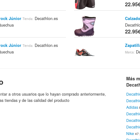
22.95
rock Júnior
Decathlon.es
Calzado
Tienda:
Quechua
Decathl
22.95
rock Júnior
Decathlon.es
Zapatil
Tienda:
Quechua
De
Marca:
22.95
taña Jr Crossrock
Zapatil
Tienda:
Más m
o
Decathlon Quechua
De
a:
Marca:
22.95
Decat
ntar a otros usuarios que lo hayan comprado anteriormente,
Decathl
rock Jr
Decathlon.es
Zapatil
Tienda:
Marca:
as tiendas y de las calidad del producto
Decath
ua
De
Marca:
Adidas
22.95
Decath
Decath
ool M Ml
Decathlon.es
Zapatil
Tienda:
Marca:
Decathl
ua
Decathl
Nike
47
22.95
Decathl