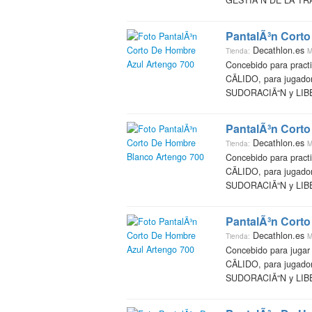
GESTIÃ“N DE LA TRA
PantalÃ³n Corto
Decathlon.es
Tienda:
M
Concebido para prac
CÃLIDO, para jugad
SUDORACIÃ“N y LIBE
PantalÃ³n Cort
Decathlon.es
Tienda:
M
Concebido para prac
CÃLIDO, para jugad
SUDORACIÃ“N y LIBE
PantalÃ³n Corto
Decathlon.es
Tienda:
M
Concebido para juga
CÃLIDO, para jugad
SUDORACIÃ“N y LIBE