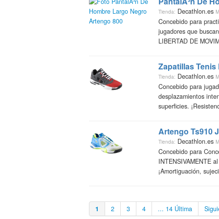
PantalÃ³n De H
Decathlon.es
Tienda:
M
Concebido para prac
jugadores que busc
LIBERTAD DE MOVIMI
Zapatillas Teni
Decathlon.es
Tienda:
M
Concebido para juga
desplazamientos inten
superficies. ¡Resisten
Artengo Ts910 J
Decathlon.es
Tienda:
M
Concebido para Conce
INTENSIVAMENTE al TE
¡Amortiguación, sujeció
1
2
3
4
... 14 Última
Sigui