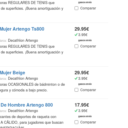
adoras REGULARES DE TENIS que
gastos envío
Comparar
 de superficies. ¡Buena amortiguación y
¿Qué
Catálo
 Mujer Artengo Ts800
29.95€
recopi
3.95€
vestir
Decathlon Artengo
arca:
gastos envío
encont
Comparar
adoras REGULARES DE TENIS que
accede
 de superficies. ¡Buena amortiguación y
más in
Ademá
un mi
Mujer Beige
29.95€
online
Decathlon Artengo
3.95€
arca:
más ba
doras OCASIONALES de bádminton o de
gastos envío
Comparar
egura y cómoda a bajo precio.
Gente
o De Hombre Artengo 800
17.95€
Decathlon Artengo
3.95€
arca:
icantes de deportes de raqueta con
gastos envío
Comparar
CÃLIDO, para jugadores que buscan