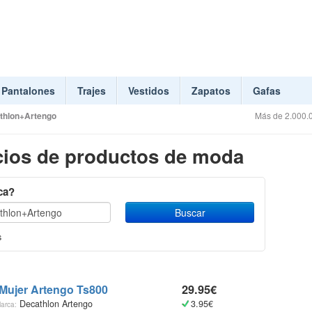
Pantalones
Trajes
Vestidos
Zapatos
Gafas
thlon+Artengo
Más de 2.000.0
ios de productos de moda
ca?
s
 Mujer Artengo Ts800
29.95€
Decathlon Artengo
3.95€
arca: