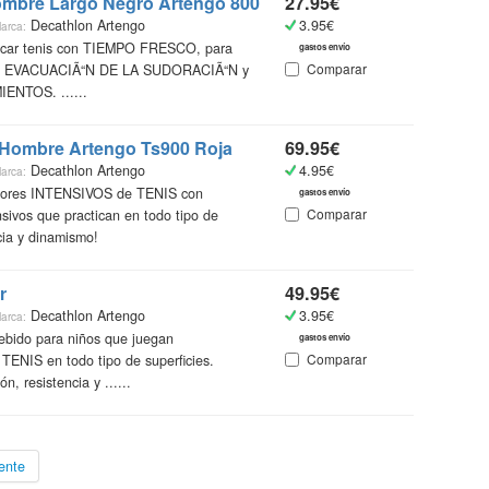
ombre Largo Negro Artengo 800
27.95€
Decathlon Artengo
3.95€
arca:
ticar tenis con TIEMPO FRESCO, para
gastos envío
Comparar
an EVACUACIÃ“N DE LA SUDORACIÃ“N y
ENTOS. ......
s Hombre Artengo Ts900 Roja
69.95€
Decathlon Artengo
4.95€
arca:
dores INTENSIVOS de TENIS con
gastos envío
Comparar
sivos que practican en todo tipo de
cia y dinamismo!
r
49.95€
Decathlon Artengo
3.95€
arca:
bido para niños que juegan
gastos envío
Comparar
NIS en todo tipo de superficies.
n, resistencia y ......
ente