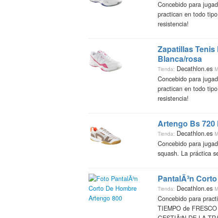
Concebido para jug
practican en todo tipo
resistencia!
Zapatillas Tenis
Blanca/rosa
Decathlon.es
Tienda:
M
Concebido para jug
practican en todo tipo
resistencia!
Artengo Bs 720 
Decathlon.es
Tienda:
M
Concebido para juga
squash. La práctica s
PantalÃ³n Cort
Decathlon.es
Tienda:
M
Concebido para pract
TIEMPO de FRESCO A 