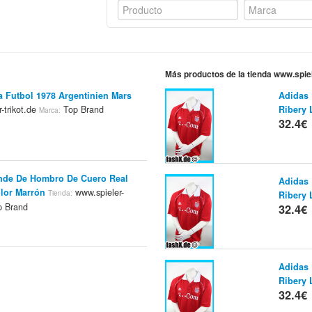
Más productos de la tienda www.spiel
a Futbol 1978 Argentinien Mars
Adidas 
-trikot.de
Top Brand
Ribery
Marca:
32.4€
nde De Hombro De Cuero Real
Adidas 
lor Marrón
www.spieler-
Tienda:
Ribery
 Brand
32.4€
Adidas 
Ribery
32.4€