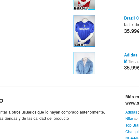
Brazil 
fashx.d
35.99
Adidas 
M
Tienda
35.99
Adidas 
Más m
o
M
Tienda
www.sp
35.99
ntar a otros usuarios que lo hayan comprado anteriormente,
Adidas
as tiendas y de las calidad del producto
Nike
47
Top Bra
Adidas 
Champi
M
Tienda
NBA/NF