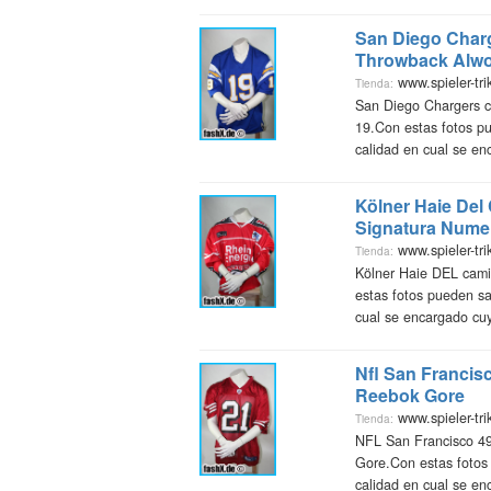
San Diego Charg
Throwback Alwo
www.spieler-tri
Tienda:
San Diego Chargers c
19.Con estas fotos pu
calidad en cual se enc
Kölner Haie Del
Signatura Nume
www.spieler-tri
Tienda:
Kölner Haie DEL cami
estas fotos pueden sa
cual se encargado cuya
Nfl San Francisc
Reebok Gore
www.spieler-tri
Tienda:
NFL San Francisco 49
Gore.Con estas fotos
calidad en cual se enc