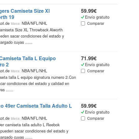
ers Camiseta Size Xl
59.99€
rth 19
Envío gratuito
kot.de
NBA/NFL/NHL
Comparar
Marca:
amiseta Size XL Throwback Alworth
eden sacar condiciones del estado y
argado cuyas ......
 Camiseta Talla L Equipo
71.99€
ro 2
Envío gratuito
kot.de
NBA/NFL/NHL
Comparar
Marca:
seta talla L equipo signatura numero 2.Con
car condiciones del estado y calidad en
s ......
o 49er Camiseta Talla Adulto L
59.99€
Envío gratuito
kot.de
NBA/NFL/NHL
Comparar
Marca:
er camiseta talla adulto L Reebok
 pueden sacar condiciones del estado y
argado cuyas ......