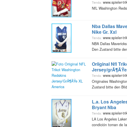
www.spieler-tri
Tienda:
NfL Washington Redsk
Nba Dallas Maver
Nike Gr. Xxl
www.spieler-tri
Tienda:
NBA Dallas Mavericks 
Den Zustand bitte de
Oriiginal Nfl Tr
Jersey/grÃ¶ÃŸe
www.spieler-tri
Tienda:
Originales Washington
Zustand bitte den Bi
L.a. Los Angele
Bryant Nba
www.spieler-tri
Tienda:
LA Los Angeles Laker
condición toman de la