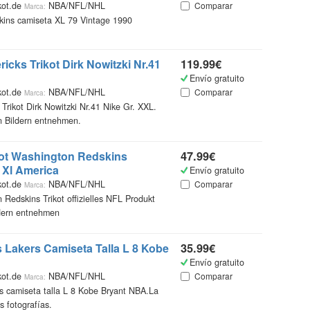
kot.de
NBA/NFL/NHL
Comparar
Marca:
ins camiseta XL 79 Vintage 1990
¿Qué
Catálo
icks Trikot Dirk Nowitzki Nr.41
119.99€
recopi
Envío gratuito
vestir
kot.de
NBA/NFL/NHL
Comparar
Marca:
encont
Trikot Dirk Nowitzki Nr.41 Nike Gr. XXL.
accede
n Bildern entnehmen.
más in
ikot Washington Redskins
47.99€
Ademá
 Xl America
Envío gratuito
un mi
kot.de
NBA/NFL/NHL
Comparar
Marca:
online
 Redskins Trikot offizielles NFL Produkt
más ba
ldern entnehmen
Gente
s Lakers Camiseta Talla L 8 Kobe
35.99€
Envío gratuito
kot.de
NBA/NFL/NHL
Comparar
Marca:
s camiseta talla L 8 Kobe Bryant NBA.La
s fotografías.