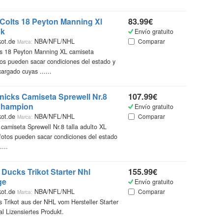
 Colts 18 Peyton Manning Xl
83.99€
ok
Envío gratuito
kot.de
NBA/NFL/NHL
Comparar
Marca:
ts 18 Peyton Manning XL camiseta
os pueden sacar condiciones del estado y
argado cuyas ......
icks Camiseta Sprewell Nr.8
107.99€
 Champion
Envío gratuito
kot.de
NBA/NFL/NHL
Comparar
Marca:
amiseta Sprewell Nr.8 talla adulto XL
otos pueden sacar condiciones del estado
...
Ducks Trikot Starter Nhl
155.99€
ge
Envío gratuito
kot.de
NBA/NFL/NHL
Comparar
Marca:
Trikot aus der NHL vom Hersteller Starter
l Lizensiertes Produkt.