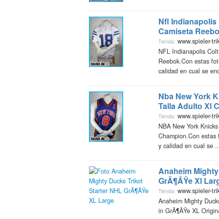
Nfl Indianapolis
Camiseta Reeb
www.spieler-tri
Tienda:
NFL Indianapolis Col
Reebok.Con estas fot
calidad en cual se enc
Nba New York Kn
Talla Adulto Xl
www.spieler-tri
Tienda:
NBA New York Knicks c
Champion.Con estas f
y calidad en cual se ...
Anaheim Mighty 
GrÃ¶ÃŸe Xl Lar
www.spieler-tri
Tienda:
Anaheim Mighty Ducks 
in GrÃ¶ÃŸe XL Origina