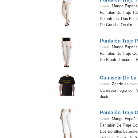
Mango Españ
Tienda:
Pantalón De Traje Tob
Delanteros, Dos Bolsil
De Gancho Oculto
Pantalón Traje 
Mango Españ
Tienda:
Pantalón De Traje Con
De Ribete Traseros, 
Camiseta De La
Zazzle.es
Tienda:
Marca
Camiseta negra con "c
decir
Pantalón Traje 
Mango Españ
Tienda:
Pantalón De Traje Co
Dos Bolsillos Laterale
Trabillas, Cierre De G