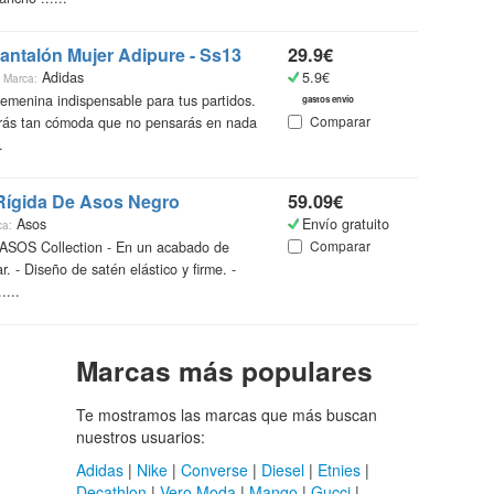
Pantalón Mujer Adipure - Ss13
29.9€
s
Adidas
5.9€
Marca:
emenina indispensable para tus partidos.
gastos envío
Comparar
rás tan cómoda que no pensarás en nada
.
Rígida De Asos Negro
59.09€
Asos
Envío gratuito
ca:
Comparar
 ASOS Collection - En un acabado de
ar. - Diseño de satén elástico y firme. -
....
Marcas más populares
Te mostramos las marcas que más buscan
nuestros usuarios:
Adidas
|
Nike
|
Converse
|
Diesel
|
Etnies
|
Decathlon
|
Vero Moda
|
Mango
|
Gucci
|