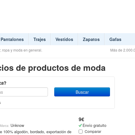
Pantalones
Trajes
Vestidos
Zapatos
Gafas
, ropa y moda en general.
Más de 2.000.0
ios de productos de moda
ca?
s
9€
Unknow
Envío gratuito
Marca:
Comparar
te 100% algodón, bordado, exportación de