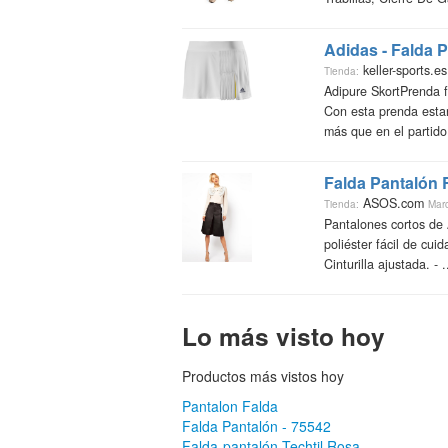
Adidas - Falda 
keller-sports.e
Tienda:
Adipure SkortPrenda f
Con esta prenda esta
más que en el partido
Falda Pantalón 
ASOS.com
Tienda:
Mar
Pantalones cortos de
poliéster fácil de cuid
Cinturilla ajustada. - ..
Lo más visto hoy
Productos más vistos hoy
Pantalon Falda
Falda Pantalón - 75542
Falda-pantalón Techtil Rosa