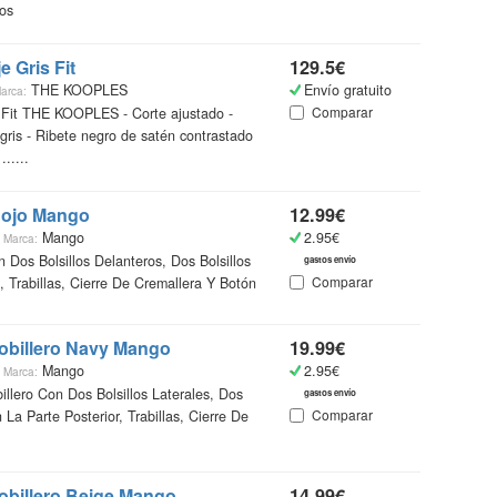
dos
¿Qué
e Gris Fit
129.5€
THE KOOPLES
Envío gratuito
arca:
Catálo
Comparar
s Fit THE KOOPLES - Corte ajustado -
recopi
 gris - Ribete negro de satén contrastado
vestir
......
encont
accede
más in
Rojo Mango
12.99€
a
Mango
2.95€
Marca:
Ademá
 Dos Bolsillos Delanteros, Dos Bolsillos
gastos envío
un mi
Comparar
, Trabillas, Cierre De Cremallera Y Botón
online
más ba
Tobillero Navy Mango
19.99€
Gente
a
Mango
2.95€
Marca:
illero Con Dos Bolsillos Laterales, Dos
gastos envío
Comparar
 La Parte Posterior, Trabillas, Cierre De
Tobillero Beige Mango
14.99€