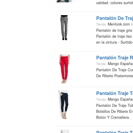
calidad. colores surti
Pantalón De Traj
Menlook.com
Tienda:
M
Pantalón de traje gri
Pantalón de traje liso
en la cintura - Surtido 
Pantalón Traje 
Mango Españ
Tienda:
Pantalón De Traje Con
De Ribete Posteriores
Pantalón Traje 
Mango Españ
Tienda:
Pantalón De Traje Tob
Bolsillos De Ribete En
Botón Y Cremallera.
Pantalón Traje 