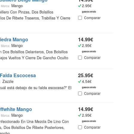
a
Mango
2.95€
Marca:
illero Con Pinzas, Dos Bolsillos
gastos envío
Comparar
los De Ribete Traseros, Trabillas Y Cierre
Piedra Mango
14.99€
a
Mango
2.95€
Marca:
 Dos Bolsillos Delanteros, Dos Bolsillos
gastos envío
Comparar
Bajos Vueltos Y Cierre De Gancho Oculto
 Falda Escocesa
25.95€
Zazzle
4.54€
:
uál está debajo de su falda escocesa?" El
gastos envío
Comparar
Offwhite Mango
14.99€
a
Mango
2.95€
Marca:
nfeccionado En Una Mezcla De Lino Con
gastos envío
Comparar
s, Dos Bolsillos De Ribete Posteriores,
ancho ......