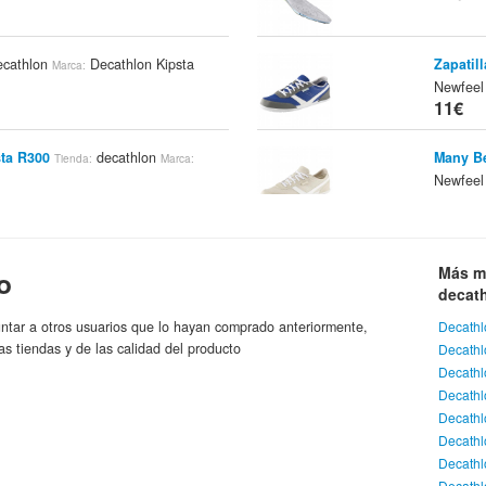
cathlon
Decathlon Kipsta
Zapatil
Marca:
Newfeel
11€
sta R300
decathlon
Many B
Tienda:
Marca:
Newfeel
11€
lto Kipsta
decathlon
Camiset
Tienda:
Marca:
Más m
o
De
Marca:
11.95
decat
ntar a otros usuarios que lo hayan comprado anteriormente,
Decathl
Calzonc
as tiendas y de las calidad del producto
Decath
De
Marca:
Decath
11.95
Decathl
Decathl
Mini-Ca
Decath
11.95
Decathl
Decath