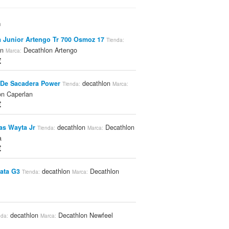
n
 Junior Artengo Tr 700 Osmoz 17
Tienda:
on
Decathlon Artengo
Marca:
€
 De Sacadera Power
decathlon
Tienda:
Marca:
on Caperlan
€
as Wayta Jr
decathlon
Decathlon
Tienda:
Marca:
a
€
ata G3
decathlon
Decathlon
Tienda:
Marca:
decathlon
Decathlon Newfeel
nda:
Marca: