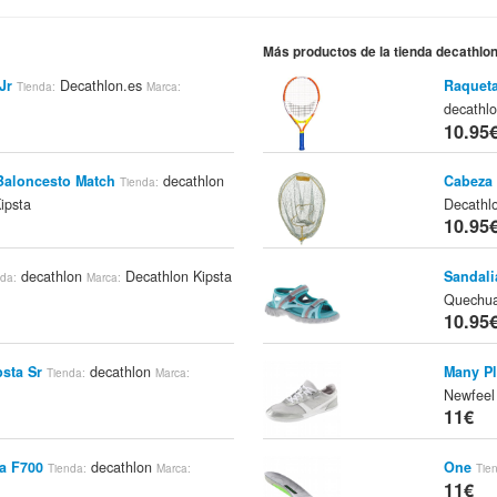
Más productos de la tienda decathlo
Jr
Decathlon.es
Raqueta
Tienda:
Marca:
decathl
10.95
Baloncesto Match
decathlon
Cabeza
Tienda:
ipsta
Decathl
10.95
decathlon
Decathlon Kipsta
Sandali
nda:
Marca:
Quechu
10.95
sta Sr
decathlon
Many Pl
Tienda:
Marca:
Newfeel
11€
ta F700
decathlon
One
Tienda:
Marca:
Tie
11€