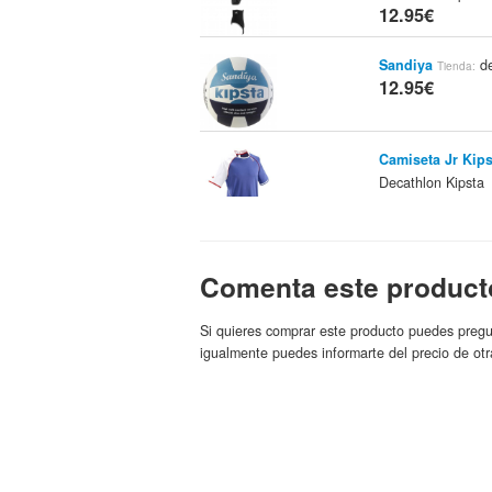
12.95€
Sandiya
de
Tienda:
12.95€
Camiseta Jr Kip
Decathlon Kipsta
12.95€
Lote 2 Boxer Adu
Comenta este product
Decathlon Kipsta
12.95€
Si quieres comprar este producto puedes pregu
igualmente puedes informarte del precio de otr