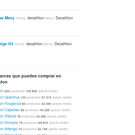
las Many
decathlon
Decathlon
Tienda:
Marca:
eige G3
decathlon
Decathlon
Tienda:
Marca:
a Mujer Baloncesto Match
decathlon
Tienda:
arcas que puedes comprar en
cathlon Kipsta
€
hlon
on
224
productos
109.84€
(precio medio)
illos Deportivos Slip 500
decathlon
Tienda:
lon Quechua
103
productos
37.31€
(precio medio)
cathlon Kalenji
lon Fouganza
83
productos
33.35€
(precio medio)
€
on Caperlan
80
productos
40.26€
(precio medio)
on Tribord
78
productos
43.08€
(precio medio)
nasta
decathlon
Decathlon Kipsta
lon Domyos
Tienda:
Marca:
76
productos
69.87€
(precio medio)
€
on Artengo
72
productos
32.16€
(precio medio)
lon Simond