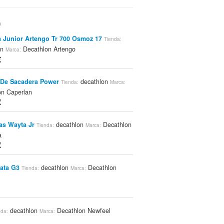
n
 Junior Artengo Tr 700 Osmoz 17
Tienda:
on
Decathlon Artengo
Marca:
€
 De Sacadera Power
decathlon
Tienda:
Marca:
on Caperlan
€
as Wayta Jr
decathlon
Decathlon
Tienda:
Marca:
a
€
ata G3
decathlon
Decathlon
Tienda:
Marca:
decathlon
Decathlon Newfeel
nda:
Marca: