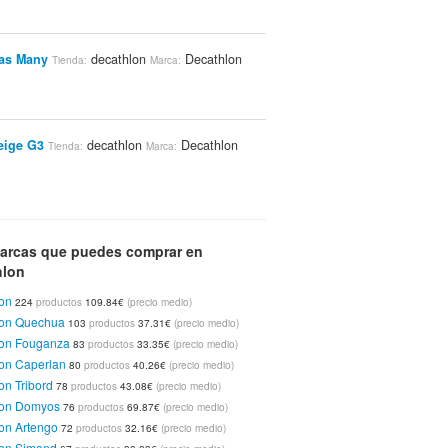
las Many
decathlon
Decathlon
Tienda:
Marca:
eige G3
decathlon
Decathlon
Tienda:
Marca:
a Mujer Baloncesto Tank B
decathlon
Tienda:
arcas que puedes comprar en
cathlon Kipsta
€
hlon
on
224
productos
109.84€
(precio medio)
a Mujer Baloncesto Match
decathlon
Tienda:
lon Quechua
103
productos
37.31€
(precio medio)
cathlon Kipsta
lon Fouganza
83
productos
33.35€
(precio medio)
€
on Caperlan
80
productos
40.26€
(precio medio)
on Tribord
78
productos
43.08€
(precio medio)
nasta
decathlon
Decathlon Kipsta
lon Domyos
Tienda:
Marca:
76
productos
69.87€
(precio medio)
€
on Artengo
72
productos
32.16€
(precio medio)
lon Simond