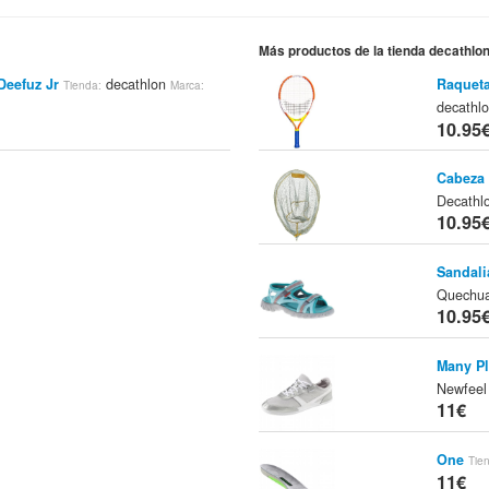
Más productos de la tienda decathlo
Deefuz Jr
decathlon
Raqueta
Tienda:
Marca:
decathl
10.95
Cabeza
Decathl
10.95
Sandali
Quechu
10.95
Many Pl
Newfeel
11€
One
Tie
11€