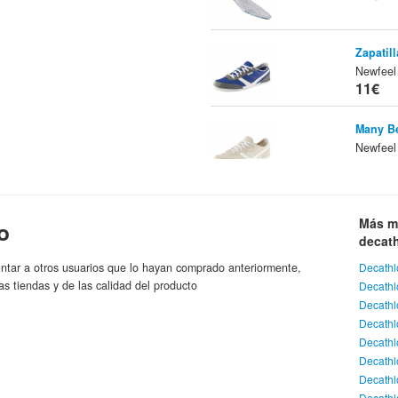
Zapatil
Newfeel
11€
Many B
Newfeel
11€
Camiset
Más m
o
De
Marca:
11.95
decat
ntar a otros usuarios que lo hayan comprado anteriormente,
Decathl
Camiset
as tiendas y de las calidad del producto
Decath
De
Marca:
Decath
11.95
Decathl
Decathl
Mini-Ca
Decath
11.95
Decathl
Decath