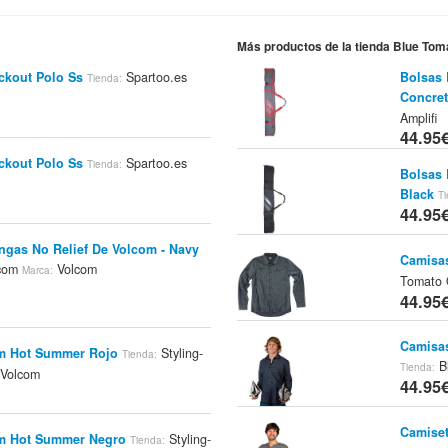
Más productos de la tienda Blue Tom
ckout Polo Ss
Spartoo.es
Bolsas 
Tienda:
Concret
Amplifi
44.95
ckout Polo Ss
Spartoo.es
Tienda:
Bolsas 
Black
Ti
44.95
ngas No Relief De Volcom - Navy
Camisas
.com
Volcom
Marca:
Tomato 
44.95
Camisas
om Hot Summer Rojo
Styling-
Tienda:
B
Tienda:
Volcom
44.95
Camiset
om Hot Summer Negro
Styling-
Tienda: