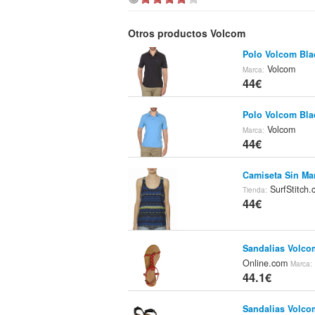
Otros productos Volcom
Polo Volcom Bla
Volcom
Marca:
44€
Polo Volcom Bla
Volcom
Marca:
44€
Camiseta Sin Ma
SurfStitch
Tienda:
44€
Sandalias Volc
Online.com
Marca:
44.1€
Sandalias Volc