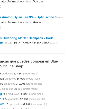
mato Online Shop
Volcom
Marca:
€
 Analog Dylan Tee 3/4 - Optic White
Tienda:
mato Online Shop
Analog
Marca:
€
s Billabong Mortar Backpack - Dark
ite
Blue Tomato Online Shop
Tienda:
Marca:
g
€
arcas que puedes comprar en Blue
s Billabong Graduate Backpack - Anxiety
o Online Shop
lue Tomato Online Shop
Billabong
Marca:
€
9
productos
62.48€
(precio medio)
426
productos
66.03€
(precio medio)
s Billabong Graduate Backpack - Electric
393
productos
212.89€
(precio medio)
Blue Tomato Online Shop
Billabong
nda:
Marca:
00
productos
66.10€
(precio medio)
€
ng
283
productos
50.04€
(precio medio)
er
204
productos
53.15€
(precio medio)
 Etnies Iconic - Black/grey/yellow
uare
Tienda:
161
productos
97.90€
(precio medio)
mato Online Shop
Etnies
er
Marca: