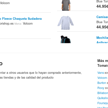
Blue To
Volcom
44.95
Camisas
p Fleece Chaqueta Sudadera
Blue To
brishop.es
Volcom
Marca:
44.95
Mochila
Anthrac
tone Hoodie Negro
Tienda:
Billabon
Volcom
ca:
44.95
Más m
o
Mochila
Tomat
B
Tienda:
44.95
a Larga Volcom Rocks The LS
ntar a otros usuarios que lo hayan comprado anteriormente,
Vans
83
Blue Tomato Online Shop
da:
Marca:
as tiendas y de las calidad del producto
Volcom
Mochila
Burton
Blue
Tie
Roxy
3
44.95
Billabo
 Factor Stripe Shirt LS - Black
Quiksilv
o Online Shop
Volcom
Calzado
Foursq
Marca:
Blue To
VonZipp