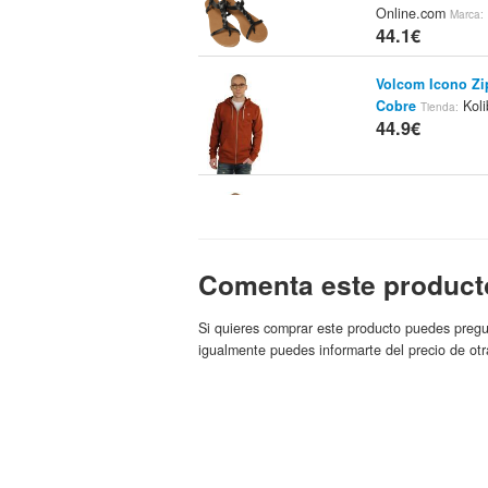
Online.com
Marca:
44.1€
Volcom Icono Zi
Cobre
Koli
Tienda:
44.9€
Volcom Circle S
Kolibrishop.es
Mar
44.9€
Comenta este product
Camisetas Mang
Si quieres comprar este producto puedes pregu
Fashion Tee
Tien
igualmente puedes informarte del precio de otr
Volcom
44.95€
Camisas Volcom X
Blue Tomat
Tienda:
44.95€