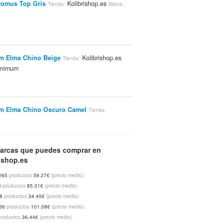
Domus Top Gris
Kolibrishop.es
Tienda:
Marca:
m Elma Chino Beige
Kolibrishop.es
Tienda:
nimum
m Elma Chino Oscuro Camel
Tienda:
hop.es
Minimum
Marca:
arcas que puedes comprar en
ishop.es
d Carl Pantalón De Pijama Azul Claro A
Blancas
Kolibrishop.es
Selected
Tienda:
Marca:
265
productos
59.27€
(precio medio)
3
productos
85.31€
(precio medio)
48
productos
34.45€
(precio medio)
36
productos
101.08€
(precio medio)
productos
36.44€
(precio medio)
m Malai Top Burdeos
Kolibrishop.es
Tienda: