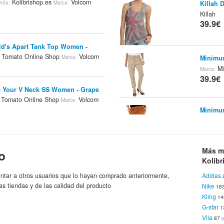
Kolibrishop.es
Volcom
enda:
Marca:
Killah 
Killah
39.9€
d's Apart Tank Top Women -
 Tomato Online Shop
Volcom
Marca:
Minimu
Mi
Marca:
39.9€
 Your V Neck SS Women - Grape
 Tomato Online Shop
Volcom
Marca:
Minimu
Kolibris
39.9€
 Your V Neck SS Women - Dark
Tomato Online Shop
Volcom
Marca:
Más m
o
Kolibr
Selecte
Rayas 
 Pro Twister Tank Top Women -
ntar a otros usuarios que lo hayan comprado anteriormente,
Adidas
39.9€
 Tomato Online Shop
Volcom
as tiendas y de las calidad del producto
Nike
Marca:
18
Kling
1
G-star
1
Vila
 Pro Twister Tank Top Women -
87
Minimu