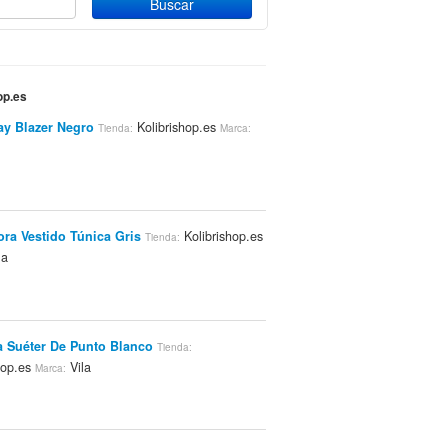
op.es
lay Blazer Negro
Kolibrishop.es
Tienda:
Marca:
lora Vestido Túnica Gris
Kolibrishop.es
Tienda:
la
la Suéter De Punto Blanco
Tienda:
hop.es
Vila
Marca: