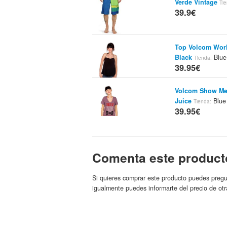
Verde Vintage
Ti
39.9€
Top Volcom Worl
Black
Blue
Tienda:
39.95€
Volcom Show Me
Juice
Blue
Tienda:
39.95€
Volcom Show Me
Grey
Blue 
Tienda:
Comenta este product
39.95€
Top Volcom Fiji
Si quieres comprar este producto puedes pregu
Black
Blue
igualmente puedes informarte del precio de otr
Tienda:
39.95€
Top Volcom Fiji