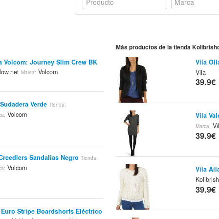
Más productos de la tienda Kolibrish
a Volcom: Journey Slim Crew BK
Vila Ol
low.net
Volcom
Vila
Marca:
39.9€
 Sudadera Verde
Tienda:
Volcom
Vila Va
ca:
Vi
Marca:
39.9€
Creedlers Sandalias Negro
Tienda:
Volcom
Vila Ai
ca:
Kolibris
39.9€
Euro Stripe Boardshorts Eléctrico