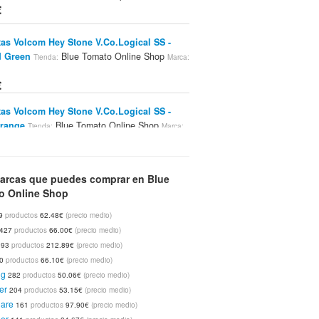
€
as Volcom Hey Stone V.Co.Logical SS -
d Green
Blue Tomato Online Shop
Tienda:
Marca:
€
as Volcom Hey Stone V.Co.Logical SS -
Orange
Blue Tomato Online Shop
Tienda:
Marca:
€
arcas que puedes comprar en Blue
lcom Sweet Nothing Tank Top Women -
o Online Shop
Blue Tomato Online Shop
Volcom
ienda:
Marca:
€
9
productos
62.48€
(precio medio)
427
productos
66.00€
(precio medio)
 Volcom X Factor Stripe Shirt LS - White
393
productos
212.89€
(precio medio)
lue Tomato Online Shop
Volcom
Marca:
00
productos
66.10€
(precio medio)
€
ng
282
productos
50.06€
(precio medio)
er
204
productos
53.15€
(precio medio)
as Volcom Wigwam V-Ent Tee SS - Black
uare
161
productos
97.90€
(precio medio)
lue Tomato Online Shop
Volcom
er
Marca: