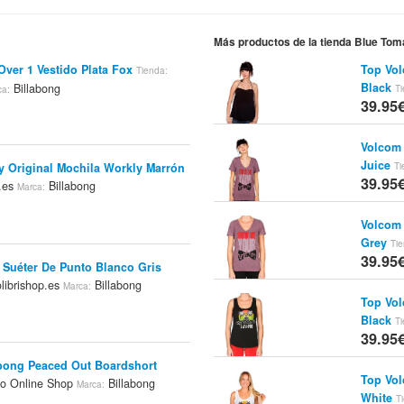
Más productos de la tienda Blue Tom
ver 1 Vestido Plata Fox
Top Vol
Tienda:
Black
Billabong
Ti
ca:
39.95
Volcom
Juice
Ti
y Original Mochila Workly Marrón
39.95
p.es
Billabong
Marca:
Volcom
Grey
Tie
39.95
 Suéter De Punto Blanco Gris
librishop.es
Billabong
Marca:
Top Vol
Black
Ti
39.95
bong Peaced Out Boardshort
Top Vol
o Online Shop
Billabong
Marca:
White
T