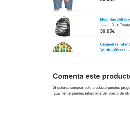
Mochilas Billab
Blue Tomat
Tienda:
39.95€
Camisetas Infant
Youth - Wheat
Ti
Billabong
39.95€
Bañadores Billa
Comenta este product
Blue Tomato Onl
39.95€
Si quieres comprar este producto puedes pregu
igualmente puedes informarte del precio de otr
Bañadores Bill
Blue Tomat
Tienda:
39.95€