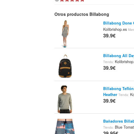
Otros productos Billabong
Billabong Done O
Kolibrishop.es
Mar
39.9€
Billabong All Da
Kolibrisho
Tienda:
39.9€
Billabong Teflón
Heather
Ko
Tienda:
39.9€
Bañadores Billa
Blue Tomat
Tienda:
39.95€