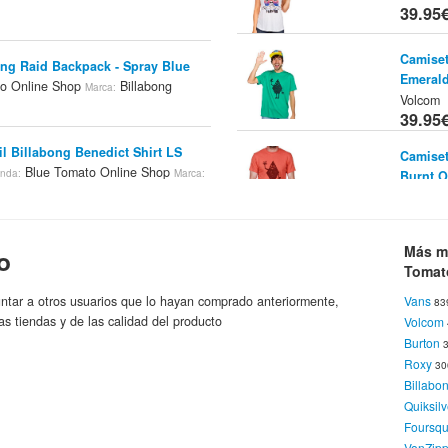
39.95
Camiset
ong Raid Backpack - Spray Blue
Emeral
o Online Shop
Billabong
Marca:
Volcom
39.95
il Billabong Benedict Shirt LS
Camiset
Blue Tomato Online Shop
enda:
Marca:
Burnt 
Volcom
39.95
bong All Day AO Boardshort
Más m
o
Tienda:
Top Vo
Tomat
ine Shop
Billabong
White
Marca:
T
39.95
ntar a otros usuarios que lo hayan comprado anteriormente,
Vans
83
as tiendas y de las calidad del producto
Volcom
Camisas
Burton
abong Summer 19 Boardshorts
B
Tienda:
Roxy
3
39.95
o Online Shop
Billabong
Marca:
Billabo
Quiksilv
Camiset
Foursq
B
Tienda:
VonZipp