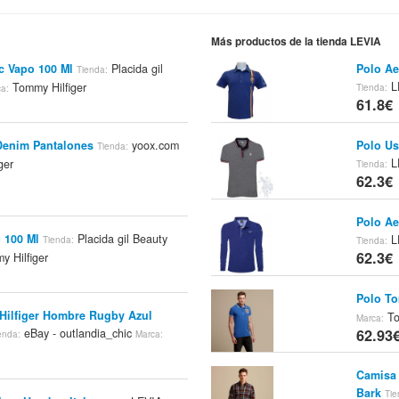
Más productos de la tienda LEVIA
 Vapo 100 Ml
Placida gil
Polo Ae
Tienda:
L
Tommy Hilfiger
Tienda:
a:
61.8€
Denim Pantalones
yoox.com
Polo Us
Tienda:
L
ger
Tienda:
62.3€
Polo Ae
 100 Ml
Placida gil Beauty
L
Tienda:
Tienda:
62.3€
 Hilfiger
Polo To
Hilfiger Hombre Rugby Azul
To
Marca:
62.93
eBay - outlandia_chic
enda:
Marca:
Camisa 
Bark
Tie