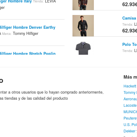
iger Hombre Italy
LEVIA
Tienda:
62.93
ger
Camisa 
L
Tienda:
lfiger Hombre Denver Earthy
62.93
A
Tommy Hilfiger
Marca:
Polo To
L
Tienda:
lfiger Hombre Stretch Poplin
62.93
Tommy Hilfiger
a:
Camisa 
Más m
L
o
Tienda:
figer Hombre Camden Midnight
63€
Hackett
Tommy Hilfiger
a:
ntar a otros usuarios que lo hayan comprado anteriormente,
Tommy H
Polo Ha
as tiendas y de las calidad del producto
Aeronaut
Hackett
Lacoste
 TH 1074/S UON/DG
Tienda:
63€
MUNIC
Tommy Hilfiger
a:
Peutere
Polo Ha
U.S. Po
Hackett
 Hilfiger Camilla 18 B, Color
Dekker
63€
18b
Grupo Turmo
Tienda:
Marca: