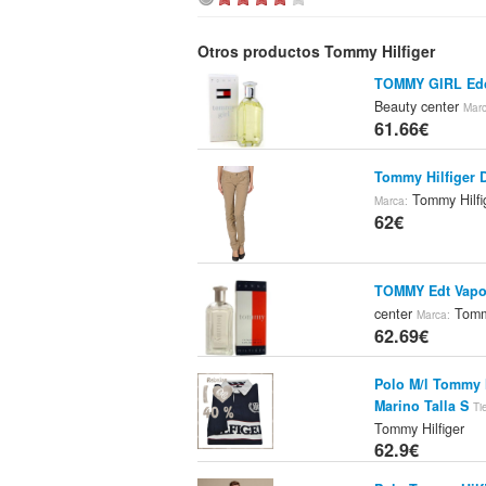
Otros productos Tommy Hilfiger
TOMMY GIRL Edc
Beauty center
Marc
61.66€
Tommy Hilfiger 
Tommy Hilfi
Marca:
62€
TOMMY Edt Vapo
center
Tommy
Marca:
62.69€
Polo M/l Tommy 
Marino Talla S
Ti
Tommy Hilfiger
62.9€