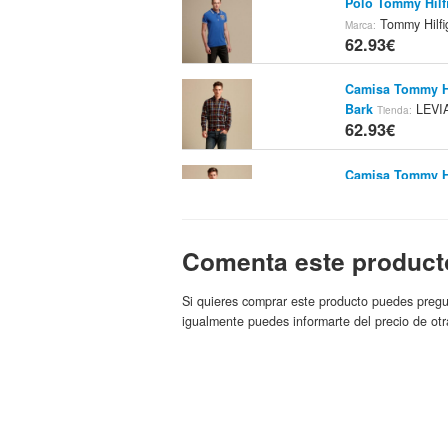
Polo Tommy Hilf
Tommy Hilfi
Marca:
62.93€
Camisa Tommy Hi
Bark
LEVI
Tienda:
62.93€
Camisa Tommy Hi
LEVIA
Tienda:
Marc
62.93€
Comenta este product
Polo Tommy Hil
LEVIA
Tienda:
Marc
62.93€
Si quieres comprar este producto puedes pregu
igualmente puedes informarte del precio de otr
Tommy Hilfiger
Occhialissimi
Marc
63€
Manoletina Tommy
Marrón Camilla 