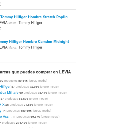
€
Tommy Hilfiger Hombre Stretch Poplin
EVIA
Tommy Hilfiger
Marca:
€
mmy Hilfiger Hombre Camden Midnight
EVIA
Tommy Hilfiger
Marca:
€
Aeronautica Militare Hombre Ca503 Blue
arcas que puedes comprar en LEVIA
EVIA
Aeronautica Militare
Marca:
92
productos
89.54€
(precio medio)
ilfiger
87
productos
72.95€
(precio medio)
ckett New Classic Navy
LEVIA
Tienda:
Marca:
ica Militare
60
productos
78.41€
(precio medio)
37
productos
68.59€
(precio medio)
H X
26
productos
91.65€
(precio medio)
y
14
productos
480.60€
(precio medio)
ckett New Classic Coral
LEVIA
Tienda:
Marca:
lo Assn.
11
productos
69.87€
(precio medio)
7
productos
274.43€
(precio medio)