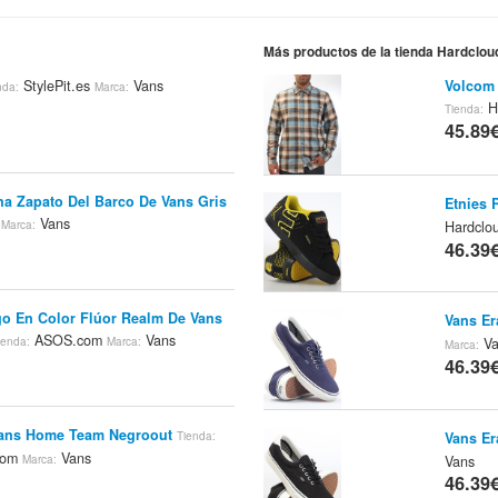
Más productos de la tienda Hardclou
StylePit.es
Vans
Volcom 
nda:
Marca:
H
Tienda:
45.89
na Zapato Del Barco De Vans Gris
Etnies 
m
Vans
Marca:
Hardclo
46.39
o En Color Flúor Realm De Vans
Vans Er
ASOS.com
Vans
ienda:
Marca:
Va
Marca:
46.39
Vans Home Team Negroout
Vans Er
Tienda:
.com
Vans
Vans
Marca:
46.39