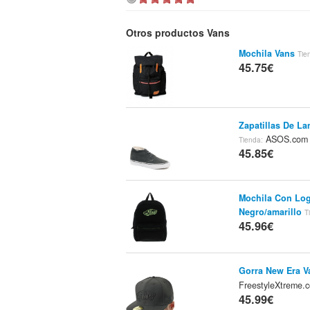
Otros productos Vans
Mochila Vans
Tie
45.75€
Zapatillas De La
ASOS.co
Tienda:
45.85€
Mochila Con Log
Negro/amarillo
T
45.96€
Gorra New Era 
FreestyleXtreme
45.99€