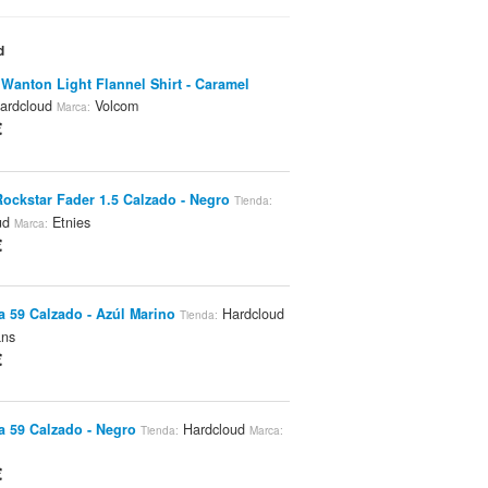
d
Wanton Light Flannel Shirt - Caramel
ardcloud
Volcom
Marca:
€
Rockstar Fader 1.5 Calzado - Negro
Tienda:
ud
Etnies
Marca:
€
a 59 Calzado - Azúl Marino
Hardcloud
Tienda:
ns
€
a 59 Calzado - Negro
Hardcloud
Tienda:
Marca:
€