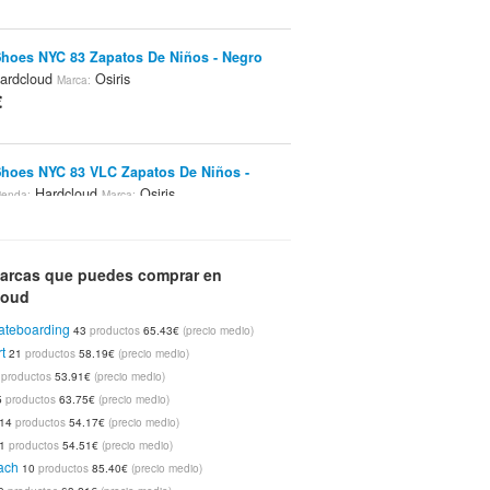
Shoes NYC 83 Zapatos De Niños - Negro
ardcloud
Osiris
Marca:
€
Shoes NYC 83 VLC Zapatos De Niños -
Hardcloud
Osiris
ienda:
Marca:
€
arcas que puedes comprar en
Diego Camisas - Azúl
Hardcloud
Tienda:
Marca:
loud
ateboarding
€
43
productos
65.43€
(precio medio)
t
21
productos
58.19€
(precio medio)
1
productos
53.91€
(precio medio)
5
productos
63.75€
(precio medio)
sphere Vaqueros - Añil
Hardcloud
Tienda:
14
productos
54.17€
(precio medio)
 Shoes
€
1
productos
54.51€
(precio medio)
ach
10
productos
85.40€
(precio medio)