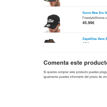
Gorra New Era V
FreestyleXtreme
45.99€
Zapatillas Vans 
46€
Vans Zapatillas 
Comenta este product
8.5 USA / 41 EU
46.15€
Si quieres comprar este producto puedes pregu
igualmente puedes informarte del precio de otr
Vans Zapatillas 
10 USA / 43 EUR
46.15€
Vans Sudadera V
L
Fillow.n
Tienda: