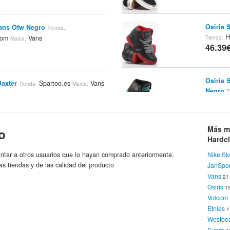
Osiris 
ans Otw Negro
Tienda:
H
.com
Vans
Tienda:
Marca:
46.39
Osiris 
Baxter
Spartoo.es
Vans
Tienda:
Marca:
Negro
T
46.39
Vans Shoes: Ellis Mid BK/GR Talla:
Más m
o
Analog 
R
Fillow.net
Vans
Hardc
Tienda:
Marca:
Analog
ntar a otros usuarios que lo hayan comprado anteriormente,
Nike Sk
46.39
as tiendas y de las calidad del producto
JanSpor
Vans Shoes: Ellis Mid BK/GR Talla:
Vans
2
Fillow.net
Vans
Tienda:
Marca:
Osiris
1
DC Atmo
Volcom
DC
Marca:
Etnies
46.39
1
ans: OTW Applique Zip NV Talla:
Westbe
et
Vans
Marca:
Supra