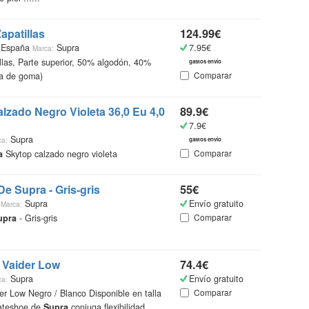
Zapatillas
124.99€
 España
Supra
7.95€
Marca:
illas, Parte superior, 50% algodón, 40%
gastos envío
Comparar
la de goma)
lzado Negro Violeta 36,0 Eu 4,0
89.9€
7.9€
Supra
ca:
gastos envío
Comparar
a
Skytop calzado negro violeta
 De
Supra
- Gris-gris
55€
m
Supra
Envío gratuito
Marca:
Comparar
upra
- Gris-gris
Vaider Low
74.4€
Supra
Envío gratuito
ca:
Comparar
r Low Negro / Blanco Disponible en talla
kateshoe de
Supra
conjuga flexibilidad ......