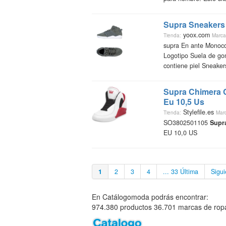
Supra
Sneakers 
yoox.com
Tienda:
Marca
supra En ante Monoco
Logotipo Suela de go
contiene piel Sneakers 
Supra
Chimera C
Eu 10,5 Us
Stylefile.es
Tienda:
Mar
SO3802501105
Supr
EU 10,0 US
1
2
3
4
... 33 Última
Sigui
En Catálogomoda podrás encontrar:
974.380 productos 36.701 marcas de ropa