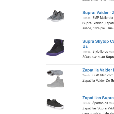
Supra
: Vaider - 
EMP Mailorder
Tienda:
Supra
: Vaider (Zapat
suede, 10% piel, sue
Supra
Skytop Ca
Us
Stylefile.es
Tienda:
Mar
SO3800415040
Supr
Zapatilla Vaider
SurfStitch.co
Tienda:
Zapatilla Vaider De
S
Zapatillas
Supra
Spartoo.es
Tienda:
Mar
Zapatillas
Supra
Vaide
para hombre. Este s