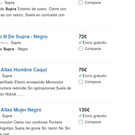
Supra
Comparar
ca:
 de
Supra
Exterior de cuero. Cierre con
ras con velcro. Suela en contraste con
¿Qué
Catálo
recopi
p Iii De
Supra
- Negro
72€
vestir
m
Supra
Envío gratuito
Marca:
encont
Comparar
De
Supra
- Negro
accede
más in
Altas Hombre Caqui
70€
Ademá
un mi
Supra
Envío gratuito
:
online
Comparar
rtillado Efecto envejecido Monocolor
más ba
untera redonda Sin aplicaciones Suela de
n Nobuk ......
Gente
Altas Mujer Negro
135€
Supra
Envío gratuito
:
Comparar
nocolor Cierre con cordones Puntera
 logotipo Suela de goma Sin tacón No Sin
piel ......