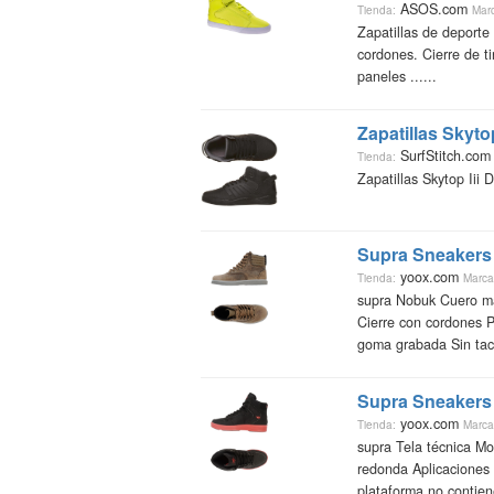
ASOS.com
Tienda:
Mar
Zapatillas de deporte
cordones. Cierre de ti
paneles ......
Zapatillas Skyto
SurfStitch.co
Tienda:
Zapatillas Skytop Iii 
Supra
Sneakers 
yoox.com
Tienda:
Marca
supra Nobuk Cuero ma
Cierre con cordones P
goma grabada Sin tacó
Supra
Sneakers 
yoox.com
Tienda:
Marca
supra Tela técnica Mo
redonda Aplicaciones
plataforma no contiene 