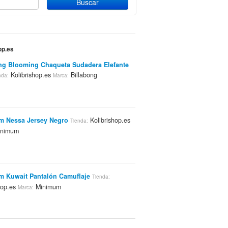
op.es
ng Blooming Chaqueta Sudadera Elefante
Kolibrishop.es
Billabong
nda:
Marca:
m Nessa Jersey Negro
Kolibrishop.es
Tienda:
nimum
 Kuwait Pantalón Camuflaje
Tienda:
hop.es
Minimum
Marca: