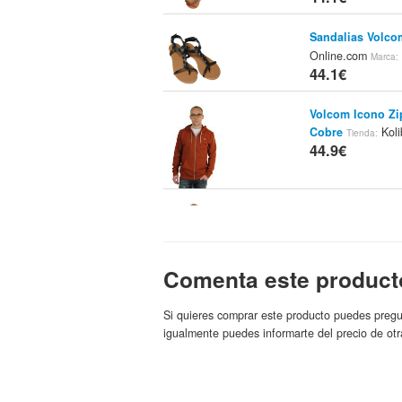
Sandalias Volc
Online.com
Marca:
44.1€
Volcom Icono Zi
Cobre
Koli
Tienda:
44.9€
Volcom Circle S
Kolibrishop.es
Mar
44.9€
Comenta este product
Camisetas Mang
Si quieres comprar este producto puedes pregu
Fashion Tee
Tien
igualmente puedes informarte del precio de otr
Volcom
44.95€