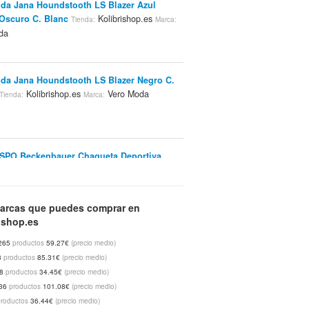
da Jana Houndstooth LS Blazer Azul
Oscuro C. Blanc
Kolibrishop.es
Tienda:
Marca:
da
da Jana Houndstooth LS Blazer Negro C.
Kolibrishop.es
Vero Moda
Tienda:
Marca:
SPO Beckenbauer Chaqueta Deportiva
 Rojo
Kolibrishop.es
Adidas
Tienda:
Marca:
arcas que puedes comprar en
ishop.es
 SPO Beckenbauer Negro
Tienda:
265
productos
59.27€
(precio medio)
hop.es
Adidas
Marca:
3
productos
85.31€
(precio medio)
48
productos
34.45€
(precio medio)
36
productos
101.08€
(precio medio)
productos
36.44€
(precio medio)
male Panamá Blusa Notas Azules
Tienda: