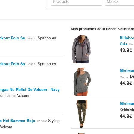
Más productos de la tienda Kolibrish
ckout Polo Ss
Spartoo.es
Billabo
Tienda:
Gris
Tie
43.9€
ckout Polo Ss
Spartoo.es
Tienda:
Minimu
Mi
Marca:
44.9€
ngas No Relief De Volcom - Navy
.com
Volcom
Marca:
Minimum
Kolibris
44.9€
om Hot Summer Rojo
Styling-
Tienda:
Volcom