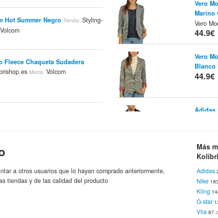
Vero Mo
Marino 
om Hot Summer Negro
Styling-
Tienda:
Vero Mo
Volcom
44.9€
Vero Mo
p Fleece Chaqueta Sudadera
Blanco
brishop.es
Volcom
Marca:
44.9€
Adidas 
tone Hoodie Negro
Tienda:
índigo/
Volcom
ca:
44.9€
Más m
o
Kolibr
Adidas
a Larga Volcom Rocks The LS
ntar a otros usuarios que lo hayan comprado anteriormente,
Adidas
Kolibris
Blue Tomato Online Shop
da:
Marca:
as tiendas y de las calidad del producto
Nike
44.9€
18
Kling
1
G-star
1
Vila
87
Just Fe