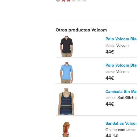
Otros productos Volcom
Polo Volcom Bla
Volcom
Marca:
44€
Polo Volcom Bla
Volcom
Marca:
44€
Camiseta Sin Ma
SurfStitch
Tienda:
44€
Sandalias Volc
Online.com
Marca:
44.1€