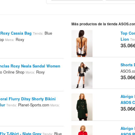
Más productos de la tienda ASOS.c
 Roxy Cassia Bag
Blue
Top Con
Tienda:
Lion
hop
Roxy
Tie
Marca:
35.06
Shorts 
anclas Roxy Neala Sandal Women
ASOS.
o Online Shop
Roxy
Marca:
35.06
Abrigo 
al Flurry Ditsy Shorty Bikini
ASOS C
lur
Planet-Sports.com
Tienda:
Marca:
35.06
Abrigo 
ly T-Shirt - Slate Grey
Blue
ASOS R
Tienda: