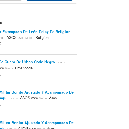
om
 Estampado De León Daisy De Religion
ASOS.com
Religion
nda:
Marca:
€
De Cuero De Urban Code Negro
Tienda:
com
Urbancode
Marca:
€
Militar Bonito Ajustado Y Acampanado De
aqui
ASOS.com
Asos
Tienda:
Marca:
€
Militar Bonito Ajustado Y Acampanado De
ojo
ASOS.com
Asos
Tienda:
Marca: