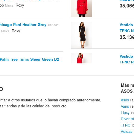
35.06
hop
Roxy
Marca:
icago Pant Heather Grey
Vestido
Tienda:
TFNC N
m
Roxy
Marca:
35.13
Vestido
Palm Tree Tunic Sheer Green D2
TFNC R
ic Blue
Blue Tomato Online
Tienda:
35.13
Más m
o
Fular E
mph Sandals Chocolate
Tienda:
ASOS
A Mano
m
Roxy
Marca:
ntar a otros usuarios que lo hayan comprado anteriormente,
Asos
Asos
13
35.13
as tiendas y de las calidad del producto
Vans
18
Lipsy
1
River Is
Camiset
r Dots Scooter Rio Pt Bikini
TFNC
Sauce 
1
ue Tomato Online Shop
Roxy
Marca:
35.13
Adidas