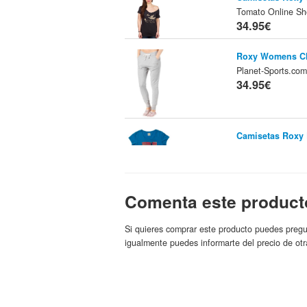
Tomato Online S
34.95€
Roxy Womens Ch
Planet-Sports.co
34.95€
Camisetas Roxy 
SS Women - Trop
Shop
Roxy
Marca:
34.95€
Comenta este product
Roxy Womens Ny
Planet-Sports.co
Si quieres comprar este producto puedes pregu
34.95€
igualmente puedes informarte del precio de otr
Bikinis Roxy Blu
Women
Bl
Tienda: