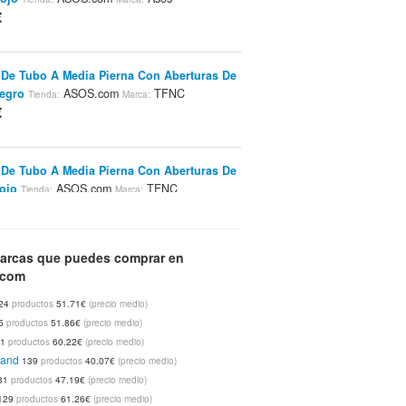
€
 De Tubo A Media Pierna Con Aberturas De
egro
ASOS.com
TFNC
Tienda:
Marca:
€
 De Tubo A Media Pierna Con Aberturas De
ojo
ASOS.com
TFNC
Tienda:
Marca:
€
arcas que puedes comprar en
xtragrande Con Borlas Y Bordados Hechos
.com
 De ASOS Crema
ASOS.com
Tienda:
Marca:
24
productos
51.71€
(precio medio)
€
5
productos
51.86€
(precio medio)
41
productos
60.22€
(precio medio)
land
139
productos
40.07€
(precio medio)
a Con Espalda Abierta Y Calavera Pretty De
Avena
ASOS.com
Sauce
31
productos
47.19€
(precio medio)
Tienda:
Marca:
€
129
productos
61.26€
(precio medio)