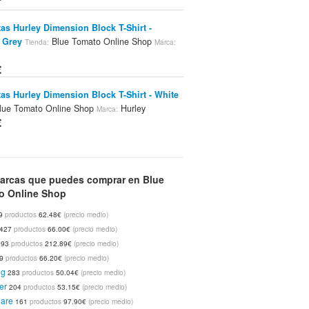
as Hurley Dimension Block T-Shirt -
 Grey
Blue Tomato Online Shop
Tienda:
Marca:
€
as Hurley Dimension Block T-Shirt - White
lue Tomato Online Shop
Hurley
Marca:
€
as Hurley The Sun Also Sets Scoop T-Shirt
 Yellow
Blue Tomato Online Shop
Tienda:
Marca:
arcas que puedes comprar en Blue
o Online Shop
€
9
productos
62.48€
(precio medio)
as Hurley Octapuss T-Shirt - White
Tienda:
427
productos
66.00€
(precio medio)
mato Online Shop
Hurley
Marca:
393
productos
212.89€
(precio medio)
€
99
productos
66.20€
(precio medio)
ng
283
productos
50.04€
(precio medio)
as Hurley Krush T-Shirt - Gold Coast
Tienda:
er
204
productos
53.15€
(precio medio)
mato Online Shop
Hurley
Marca:
uare
161
productos
97.90€
(precio medio)
€