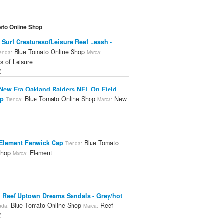
ato Online Shop
 Surf CreaturesofLeisure Reef Leash -
Blue Tomato Online Shop
enda:
Marca:
s of Leisure
€
New Era Oakland Raiders NFL On Field
ap
Blue Tomato Online Shop
New
Tienda:
Marca:
Element Fenwick Cap
Blue Tomato
Tienda:
Shop
Element
Marca:
 Reef Uptown Dreams Sandals - Grey/hot
Blue Tomato Online Shop
Reef
nda:
Marca:
€