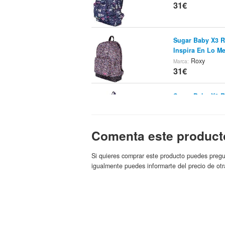
31€
Sugar Baby X3 R
Inspira En Lo Me
Roxy
Marca:
31€
Sugar Baby X3 R
Inspira En Lo Me
Roxy
Marca:
31€
Comenta este product
Roxy Be Young B
Si quieres comprar este producto puedes pregu
Fruugo Es
Tienda:
igualmente puedes informarte del precio de otr
31.11€
Bolso Roxy Fuu
31.2€