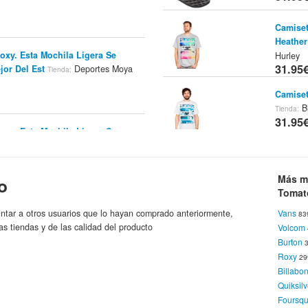
Camiset
Heather
oxy. Esta Mochila Ligera Se
Hurley
31.95
jor Del Est
Deportes Moya
Tienda:
Camiset
B
Tienda:
31.95
oxy. Esta Mochila Ligera Se
jor Del Est
Deportes Moya
Tienda:
Camiset
- Citrus
Más m
o
Hurley
Tomat
31.95
ackpack - Indigo Girly Plaid
ntar a otros usuarios que lo hayan comprado anteriormente,
Vans
83
Camiset
paña
Roxy
Marca:
as tiendas y de las calidad del producto
Volcom
Blue To
Burton
31.95
Roxy
2
uur B
Spartoo.es
Roxy
Billabo
Tienda:
Marca:
Camiset
Quiksilv
Blue To
Foursq
31.95