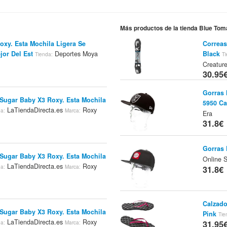
Más productos de la tienda Blue Tom
oxy. Esta Mochila Ligera Se
Correas
jor Del Est
Deportes Moya
Black
Tienda:
Ti
Creature
30.95
Gorras 
 Sugar Baby X3 Roxy. Esta Mochila
5950 C
LaTiendaDirecta.es
Roxy
da:
Marca:
Era
31.8€
Gorras 
 Sugar Baby X3 Roxy. Esta Mochila
Online 
LaTiendaDirecta.es
Roxy
da:
Marca:
31.8€
Calzado
 Sugar Baby X3 Roxy. Esta Mochila
Pink
Tie
LaTiendaDirecta.es
Roxy
31.95
da:
Marca: