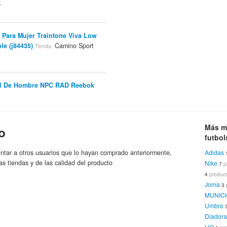
k
 Para Mujer Traintone Viva Low
le (j84435)
Camino Sport
Tienda:
ual De Hombre NPC RAD Reebok
glés
Reebok
Marca:
Más m
o
tivas Tennis Vulc High
Tienda:
futbo
eebok
ntar a otros usuarios que lo hayan comprado anteriormente,
Adidas
as tiendas y de las calidad del producto
Nike
7
p
4
produc
 Pádel Mujer SE Stride - Envio
Joma
3
s Arin
Reebok
Marca:
MUNIC
Umbro
Diador
ok Sublite Duo Para Hombre -
HO