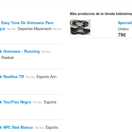
Más productos de la tienda futbolsh
k Easy Tone De Gimnasio Para
Special
gra
Deportes Mazarracin
Umbro
Tienda:
Marca:
79€
ok Gimnasio - Running
Tienda:
Reebok
:
k Realflex TR
Esports Arin
Tienda:
ok YourFlex Negro
Esports
Tienda:
k
ok NPC Rad Blanco
Esports
Tienda: