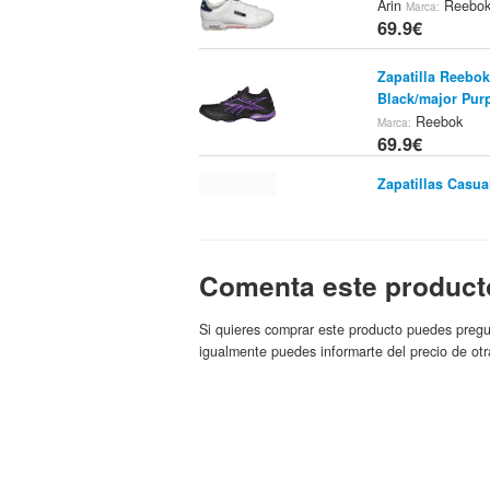
Arin
Reebo
Marca:
69.9€
Zapatilla Reebok
Black/major Purp
Reebok
Marca:
69.9€
Zapatillas Cas
El Corte In
Tienda:
69.9€
Comenta este product
Zapatillas Depor
Castaluna
R
Marca:
69.9€
Si quieres comprar este producto puedes pregu
igualmente puedes informarte del precio de otr
Conjunto Reebok
24h
Esport
Tienda:
69.9€
Zapatillas Reeb