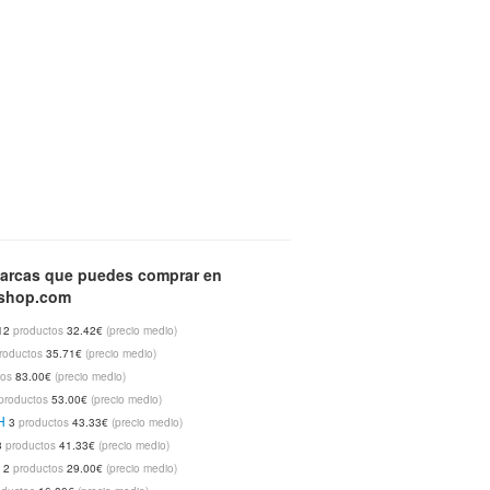
arcas que puedes comprar en
lshop.com
12
productos
32.42€
(precio medio)
roductos
35.71€
(precio medio)
tos
83.00€
(precio medio)
productos
53.00€
(precio medio)
H
3
productos
43.33€
(precio medio)
3
productos
41.33€
(precio medio)
a
2
productos
29.00€
(precio medio)