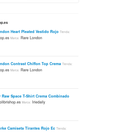
op.es
ndon Heart Pleated Vestido Rojo
Tienda:
hop.es
Rare London
Marca:
ndon Contrast Chiffon Top Crema
Tienda:
hop.es
Rare London
Marca:
ly Raw Space T-Shirt Crema Combinado
librishop.es
Iriedaily
Marca:
rke Camiseta Tirantes Rojo Ec
Tienda: