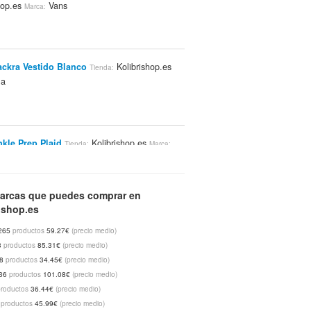
hop.es
Vans
Marca:
ackra Vestido Blanco
Kolibrishop.es
Tienda:
la
kle Prep Plaid
Kolibrishop.es
Tienda:
Marca:
arcas que puedes comprar en
ishop.es
Vans Otw Camiseta Cereza Tomate Blanco
265
productos
59.27€
(precio medio)
librishop.es
Vans
Marca:
3
productos
85.31€
(precio medio)
48
productos
34.45€
(precio medio)
36
productos
101.08€
(precio medio)
productos
36.44€
(precio medio)
Mauler Camisa Gris Patchwork
Tienda:
2
productos
45.99€
(precio medio)
hop.es
Mazine
Marca: