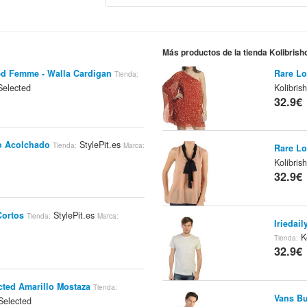
Más productos de la tienda Kolibrish
ed Femme - Walla Cardigan
Rare Lo
Tienda:
elected
Kolibris
32.9€
o Acolchado
StylePit.es
Tienda:
Marca:
Rare Lo
Kolibris
32.9€
Cortos
StylePit.es
Tienda:
Marca:
Iriedai
Ko
Tienda:
32.9€
cted Amarillo Mostaza
Tienda:
Vans Bu
elected