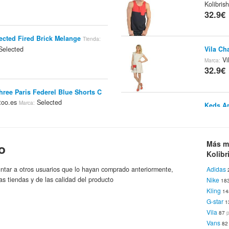
Kolibris
32.9€
ected Fired Brick Melange
Tienda:
elected
Vila Ch
Vi
Marca:
32.9€
hree Paris Federel Blue Shorts C
too.es
Selected
Marca:
Keds An
Keds
32.9€
ED
StylePit.es
Selected
Tienda:
Marca:
Más m
o
Kolibr
Vans M 
ntar a otros usuarios que lo hayan comprado anteriormente,
Adidas
Ko
Tienda:
as tiendas y de las calidad del producto
Nike
32.9€
18
amisa Blanco Rojo Azul Gris
Tienda:
Kling
1
Selected
ca:
G-star
1
Vila
87
Mazine 
Vans
8
Kolibris