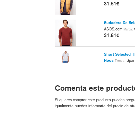
31.51€
Sudadera De Sel
ASOS.com
S
Marca:
31.81€
Short Selected T
Noos
Spar
Tienda:
31.96€
Pijama SELECT
Comenta este product
33.95€
Si quieres comprar este producto puedes pregu
igualmente puedes informarte del precio de otr
Selected Vick C
Kolibrishop.es
Mar
34.9€