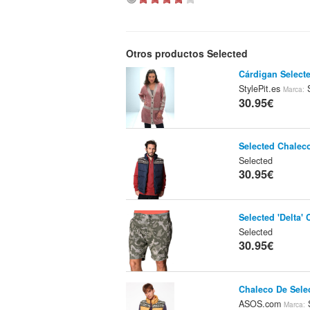
Otros productos Selected
Cárdigan Select
StylePit.es
S
Marca:
30.95€
Selected Chalec
Selected
30.95€
Selected 'Delta' 
Selected
30.95€
Chaleco De Sele
ASOS.com
S
Marca: