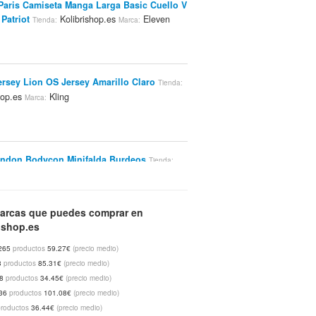
Paris Camiseta Manga Larga Basic Cuello V
Patriot
Kolibrishop.es
Eleven
Tienda:
Marca:
ersey Lion OS Jersey Amarillo Claro
Tienda:
hop.es
Kling
Marca:
ndon Bodycon Minifalda Burdeos
Tienda:
hop.es
Rare London
Marca:
arcas que puedes comprar en
ishop.es
male Foto Camiseta Azul Jasp
Tienda:
265
productos
59.27€
(precio medio)
hop.es
Just Female
Marca:
3
productos
85.31€
(precio medio)
48
productos
34.45€
(precio medio)
36
productos
101.08€
(precio medio)
productos
36.44€
(precio medio)
amiseta Cuello V Blanco Estampado
Tienda: