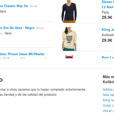
Eleven 
ns Classic Slip On
Tienda:
L2 Azul 
Vans
Paris
29.9€
ño Era De Vans - Negro
Tienda:
Kling J
Vans
ca:
Kolibris
29.9€
Vans: Prison Issue BK/Pewter
Rare Lo
 37 EUR
Fillow.net
Vans
Tienda:
Marca:
Kolibris
29.9€
olso Negro
Kolibrishop.es
Más m
Tienda:
o
Kolibr
Just Fe
ntar a otros usuarios que lo hayan comprado anteriormente,
Adidas
Kolibris
as tiendas y de las calidad del producto
Nike
29.9€
18
Kling
1
ado Violeta Rosa 42,0 EU 9,0 US
G-star
1
s
Vans
Marca:
Vila
87
Nudie C