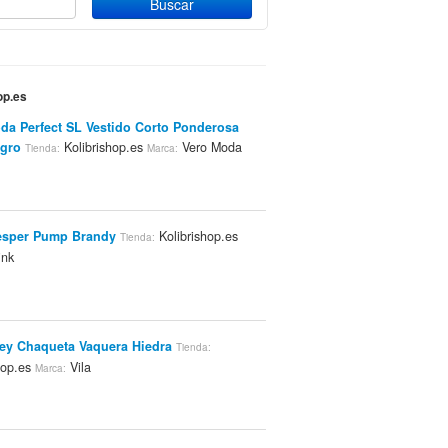
op.es
da Perfect SL Vestido Corto Ponderosa
egro
Kolibrishop.es
Vero Moda
Tienda:
Marca:
esper Pump Brandy
Kolibrishop.es
Tienda:
ink
ey Chaqueta Vaquera Hiedra
Tienda:
hop.es
Vila
Marca: