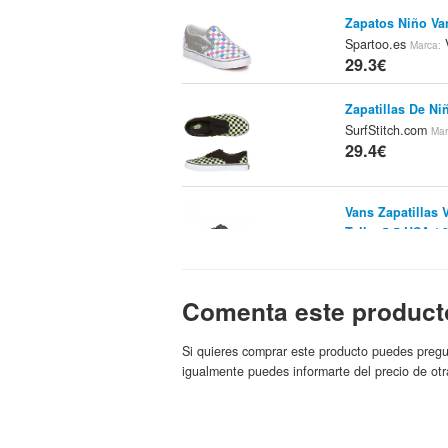
Zapatos Niño Va
Spartoo.es
Marca:
29.3€
Zapatillas De Ni
SurfStitch.com
Mar
29.4€
Vans Zapatillas 
Talla: 5.5 USA /
29.74€
Vans Breakers B
Comenta este product
Vans
Marca:
29.9€
Si quieres comprar este producto puedes pregu
igualmente puedes informarte del precio de otr
Vans Era 59 Calz
Stylefile.e
Tienda:
29.9€