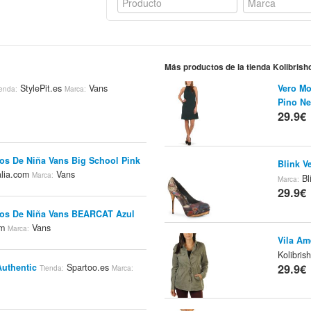
Más productos de la tienda Kolibrish
StylePit.es
Vans
Vero Mo
ienda:
Marca:
Pino N
29.9€
tos De Niña Vans Big School Pink
Blink V
lia.com
Vans
Marca:
Bl
Marca:
29.9€
tos De Niña Vans BEARCAT Azul
om
Vans
Marca:
Vila Am
Kolibris
Authentic
Spartoo.es
29.9€
Tienda:
Marca: