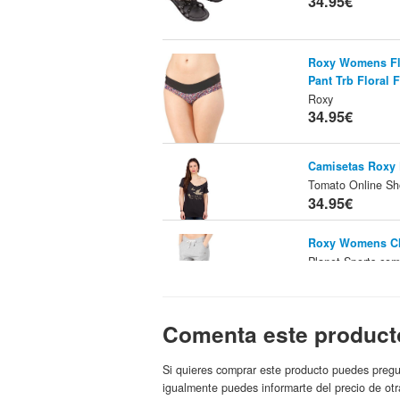
34.95€
Roxy Womens Flor
Pant Trb Floral F
Roxy
34.95€
Camisetas Roxy F
Tomato Online S
34.95€
Roxy Womens Ch
Planet-Sports.co
34.95€
Comenta este product
Camisetas Roxy 
SS Women - Trop
Si quieres comprar este producto puedes pregu
Shop
Roxy
Marca:
igualmente puedes informarte del precio de otr