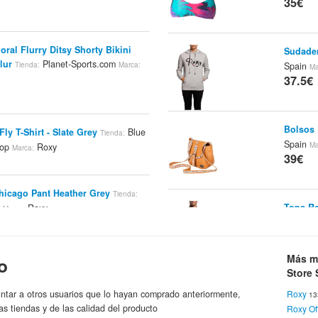
35€
al Flurry Ditsy Shorty Bikini
Sudader
lur
Planet-Sports.com
Spain
Tienda:
Marca:
Ma
37.5€
Bolsos 
ly T-Shirt - Slate Grey
Blue
Tienda:
Spain
Ma
hop
Roxy
Marca:
39€
icago Pant Heather Grey
Tienda:
Tops Ro
m
Roxy
Marca:
Ro
Marca:
39€
Más m
o
Store 
Palm Tree Tunic Sheer Green D2
Pantalo
ic Blue
Blue Tomato Online
Tienda:
ntar a otros usuarios que lo hayan comprado anteriormente,
Roxy
1
Spain
Ma
as tiendas y de las calidad del producto
Roxy Off
39€