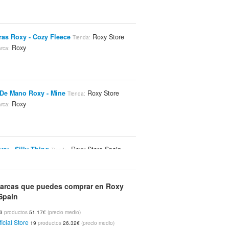
as Roxy - Cozy Fleece
Roxy Store
Tienda:
Roxy
rca:
De Mano Roxy - Mine
Roxy Store
Tienda:
Roxy
rca:
xy - Silly Thing
Roxy Store Spain
Tienda:
xy
arcas que puedes comprar en Roxy
Spain
nes Roxy - Mr Dynamite
Roxy Store
Tienda:
33
productos
51.17€
(precio medio)
Roxy
rca:
icial Store
19
productos
26.32€
(precio medio)