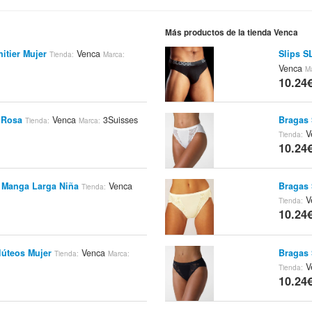
Más productos de la tienda Venca
itier Mujer
Venca
Slips S
Tienda:
Marca:
Venca
M
10.24
 Rosa
Venca
3Suisses
Bragas 
Tienda:
Marca:
V
Tienda:
10.24
 Manga Larga Niña
Venca
Bragas 
Tienda:
V
Tienda:
10.24
lúteos Mujer
Venca
Bragas 
Tienda:
Marca:
V
Tienda:
10.24