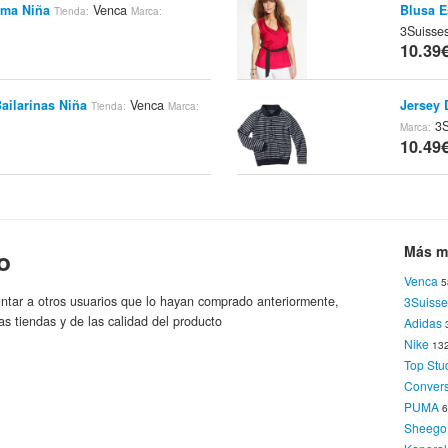
ama Niña
Venca
Blusa E
Tienda:
Marca:
3Suisse
10.39
Bailarinas Niña
Venca
Jersey 
Tienda:
Marca:
3S
Marca:
10.49
an De Punto Bebé.
Venca
Blusa T
Tienda:
10.49
Más m
o
Venca
5
Niña
Venca
3Suisses
Conjunt
Tienda:
Marca:
ntar a otros usuarios que lo hayan comprado anteriormente,
3Suisse
Ve
Marca:
as tiendas y de las calidad del producto
Adidas
10.49
Nike
13
Top Stu
Conver
Marinero Niña
Venca
Mantel
Tienda:
Marca:
PUMA
Venca
Sheego
10.79