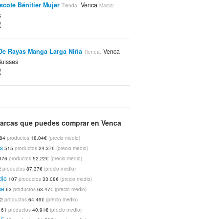
scote Bénitier Mujer
Venca
Tienda:
Marca:
s
€
De Rayas Manga Larga Niña
Venca
Tienda:
uisses
€
op Mujer Rosa
Venca
3Suisses
Tienda:
Marca:
€
arcas que puedes comprar en Venca
84
productos
18.04€
(precio medio)
o Lencería Sujetador Y Braga
Venca
Tienda:
s
515
productos
24.37€
(precio medio)
nca
376
productos
52.22€
(precio medio)
€
2
productos
87.37€
(precio medio)
dio
107
productos
33.08€
(precio medio)
se
63
productos
63.47€
(precio medio)
 Antimanchas Topos PVC
Venca
Tienda:
Marca:
62
productos
64.49€
(precio medio)
€
61
productos
40.91€
(precio medio)