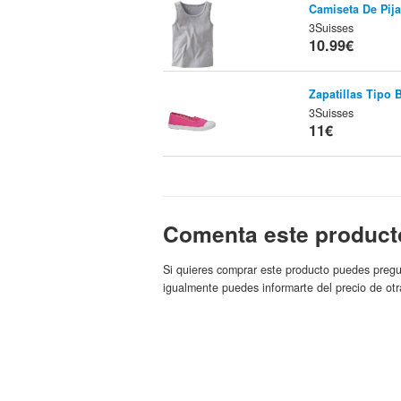
Camiseta De Pij
3Suisses
10.99€
Zapatillas Tipo 
3Suisses
11€
Chaqueta Cárdig
3Suisses
Marca:
11.19€
Comenta este product
Pantalón Short 
Si quieres comprar este producto puedes pregu
11.19€
igualmente puedes informarte del precio de otr
Camiseta Estilo 
3Suisses
11.19€