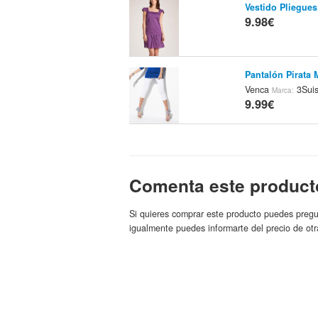
Vestido Pliegues
9.98€
Pantalón Pirata
Venca
3Suis
Marca:
9.99€
Sujetador Con A
3Suisses
9.99€
Comenta este product
Camiseta Anuda
Si quieres comprar este producto puedes pregu
3Suisses
Marca:
igualmente puedes informarte del precio de otr
9.99€
Camiseta Manga 
3Suisses
9.99€