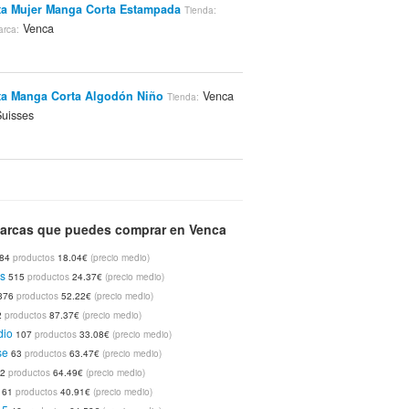
a Mujer Manga Corta Estampada
Tienda:
Venca
arca:
a Manga Corta Algodón Niño
Venca
Tienda:
uisses
ujer Manga Corta Con Pliegues Tejido
Venca
Venca
ienda:
Marca:
arcas que puedes comprar en Venca
84
productos
18.04€
(precio medio)
SLOGGI Mujer MIDI (Lote 3+1 Desde 38,99)
s
515
productos
24.37€
(precio medio)
enca
Sloggi
Marca:
376
productos
52.22€
(precio medio)
2
productos
87.37€
(precio medio)
dio
107
productos
33.08€
(precio medio)
se
63
productos
63.47€
(precio medio)
a Larga Manga Corta Mujer
Venca
Tienda:
62
productos
64.49€
(precio medio)
uisses
61
productos
40.91€
(precio medio)