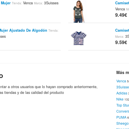
 Mujer
Venca
3Suisses
Camiset
Tienda:
Marca:
Venca
M
9.49€
 Mujer Ajustado De Algodón
Camiset
Tienda:
ses
3S
Marca:
9.59€
ros Mujer
Venca
Blusa M
Tienda:
Marca:
Crepe
T
9.59€
Más m
o
Venca
5
da Sin Mangas Mujer
Venca
Bragas 
Tienda:
ntar a otros usuarios que lo hayan comprado anteriormente,
3Suisse
V
Tienda:
as tiendas y de las calidad del producto
Adidas
9.74€
Nike
13
Top Stu
Conver
Corta Niña
Venca
Camiset
Tienda:
Marca:
PUMA
3S
Marca:
Sheego
9.95€