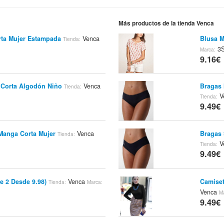
Más productos de la tienda Venca
ta Mujer Estampada
Venca
Blusa M
Tienda:
3S
Marca:
9.16€
 Corta Algodón Niño
Venca
Bragas 
Tienda:
V
Tienda:
9.49€
Manga Corta Mujer
Venca
Bragas 
Tienda:
V
Tienda:
9.49€
e 2 Desde 9.98)
Venca
Camiset
Tienda:
Marca:
Venca
M
9.49€