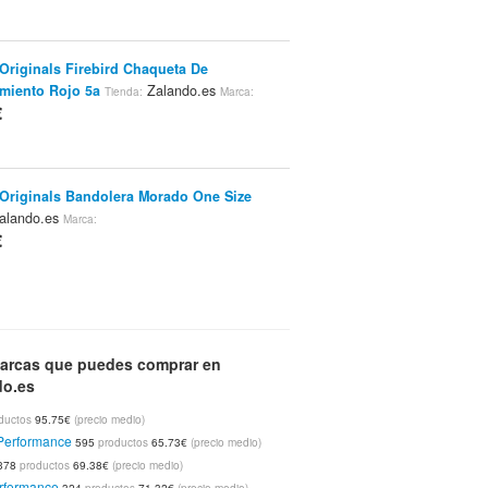
Originals Firebird Chaqueta De
miento Rojo 5a
Zalando.es
Tienda:
Marca:
€
Originals Bandolera Morado One Size
alando.es
Marca:
€
 Alvar Bandolera Marrón One Size
Tienda:
.es
Marca:
arcas que puedes comprar en
€
do.es
ductos
95.75€
(precio medio)
Performance
595
productos
65.73€
(precio medio)
Easytone Easytone Reenew Zapatillas
378
productos
69.38€
(precio medio)
39
Zalando.es
Tienda:
Marca:
rformance
324
productos
71.32€
(precio medio)