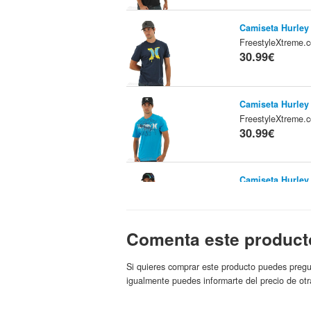
Camiseta Hurle
FreestyleXtreme
30.99€
Camiseta Hurley
FreestyleXtreme
30.99€
Camiseta Hurley
FreestyleXtreme
30.99€
Comenta este product
Camiseta Hurley
Si quieres comprar este producto puedes pregu
FreestyleXtreme
igualmente puedes informarte del precio de otr
30.99€