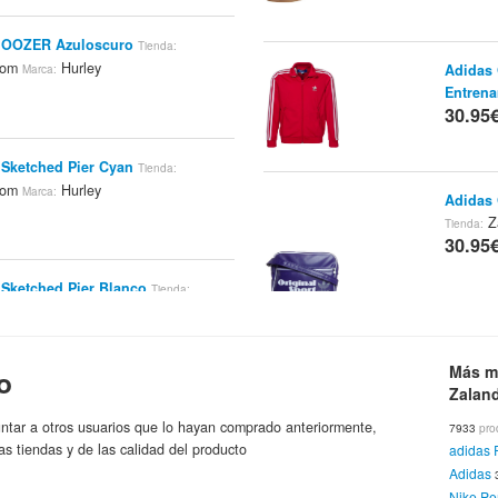
y OOZER Azuloscuro
Tienda:
.com
Hurley
Adidas 
Marca:
Entrena
30.95
 Sketched Pier Cyan
Tienda:
.com
Hurley
Marca:
Adidas 
Z
Tienda:
30.95
 Sketched Pier Blanco
Tienda:
.com
Hurley
Marca:
Kipling
Zalando
Más m
o
30.95
Zalan
 Krush & Only Blanco
Tienda:
ntar a otros usuarios que lo hayan comprado anteriormente,
7933
pro
.com
Hurley
Marca:
as tiendas y de las calidad del producto
adidas 
Reebok 
Adidas
Blanco 
Nike Pe