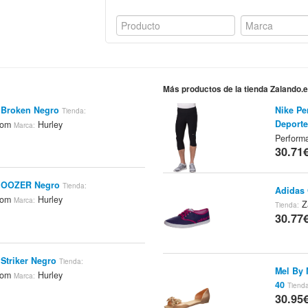
Más productos de la tienda Zalando.
 Broken Negro
Nike Pe
Tienda:
Deporte
.com
Hurley
Marca:
Perform
30.71
y OOZER Negro
Tienda:
Adidas 
.com
Hurley
Marca:
Z
Tienda:
30.77
Striker Negro
Tienda:
Mel By 
.com
Hurley
Marca:
40
Tienda
30.95