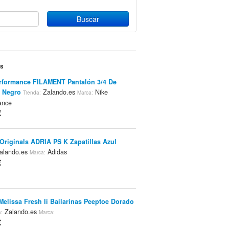
es
rformance FILAMENT Pantalón 3/4 De
 Negro
Zalando.es
Nike
Tienda:
Marca:
ance
€
Originals ADRIA PS K Zapatillas Azul
alando.es
Adidas
Marca:
€
Melissa Fresh Ii Bailarinas Peeptoe Dorado
Zalando.es
:
Marca:
€