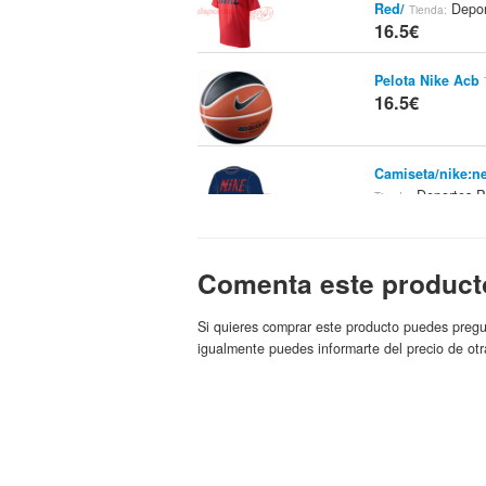
Red/
Depor
Tienda:
16.5€
Pelota Nike Acb
16.5€
Camiseta/nike:ne
Deportes P
Tienda:
16.5€
Guante Fitness 
Comenta este product
Nike
Marca:
16.86€
Si quieres comprar este producto puedes pregu
igualmente puedes informarte del precio de otr
Nike RU Air Max
Kolibrishop.es
Mar
16.9€
Zapatillas Nike L