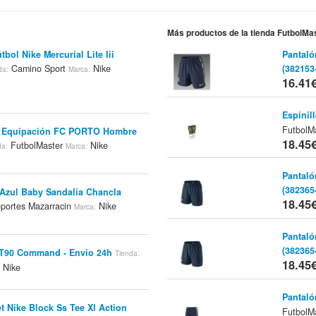
Más productos de la tienda FutbolMa
tbol Nike Mercurial Lite Iii
Pantal
Camino Sport
Nike
(382153
da:
Marca:
16.41
Espinil
FutbolM
2ª Equipación FC PORTO Hombre
18.45
FutbolMaster
Nike
da:
Marca:
Pantaló
(382365
Azul Baby Sandalia Chancla
18.45
portes Mazarracin
Nike
Marca:
Pantaló
(382365
e T90 Command - Envio 24h
Tienda:
18.45
Nike
:
Pantal
t Nike Block Ss Tee Xl Action
FutbolM