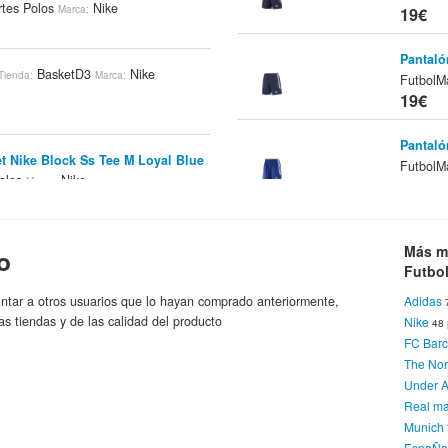
tes Polos
Nike
Marca:
19€
Pantal
BasketD3
Nike
Tienda:
Marca:
FutbolM
19€
Pantaló
t Nike Block Ss Tee M Loyal Blue
FutbolM
olos
Nike
Marca:
19€
Espinil
Nike GX0058
Sportplus.es
Tienda:
Más m
o
FutbolM
19.48
Futbo
ntar a otros usuarios que lo hayan comprado anteriormente,
Adidas
Camiset
as tiendas y de las calidad del producto
Nike
48
 Camiseta Blanco
Tienda:
(383483
FC Barc
Nike
ca:
20€
The Nor
Under 
Camiset
Real ma
FutbolM
Munich
ittle Pico 3 - Bebes (324865-113)
20€
EspaÑ