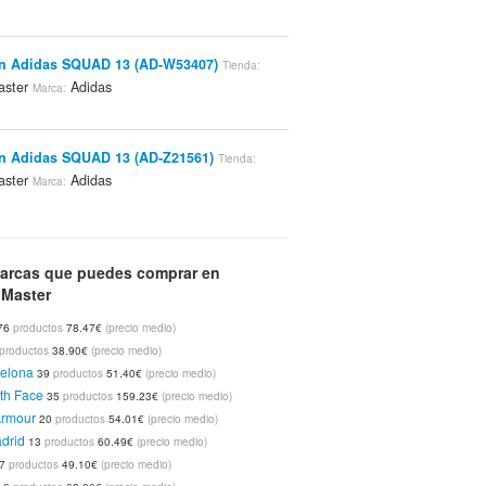
ón Adidas SQUAD 13 (AD-W53407)
Tienda:
aster
Adidas
Marca:
n Adidas SQUAD 13 (AD-Z21561)
Tienda:
aster
Adidas
Marca:
lera Adidas F50 Pro Lite (V00752)
Tienda:
arcas que puedes comprar en
aster
Adidas
Marca:
€
lMaster
76
productos
78.47€
(precio medio)
a Nike Entreno FC Barcelona M/l Hombre
productos
38.90€
(precio medio)
-472)
FutbolMaster
Nike
Tienda:
Marca:
elona
39
productos
51.40€
(precio medio)
th Face
35
productos
159.23€
(precio medio)
Armour
20
productos
54.01€
(precio medio)
a Nike Celtic (381834-005)
drid
Tienda:
13
productos
60.49€
(precio medio)
aster
Nike
Marca:
7
productos
49.10€
(precio medio)
a