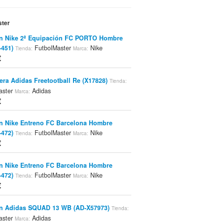
ster
ón Nike 2ª Equipación FC PORTO Hombre
-451)
FutbolMaster
Nike
Tienda:
Marca:
€
lera Adidas Freetootball Re (X17828)
Tienda:
aster
Adidas
Marca:
€
n Nike Entreno FC Barcelona Hombre
-472)
FutbolMaster
Nike
Tienda:
Marca:
€
n Nike Entreno FC Barcelona Hombre
-472)
FutbolMaster
Nike
Tienda:
Marca:
€
ón Adidas SQUAD 13 WB (AD-X57973)
Tienda:
aster
Adidas
Marca: