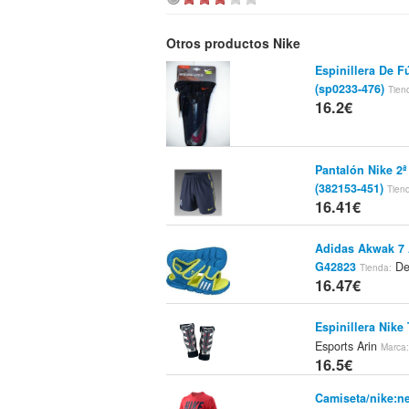
Otros productos Nike
Espinillera De Fú
(sp0233-476)
Tien
16.2€
Pantalón Nike 
(382153-451)
Tien
16.41€
Adidas Akwak 7 
G42823
De
Tienda:
16.47€
Espinillera Nik
Esports Arin
Marca
16.5€
Camiseta/nike:ne