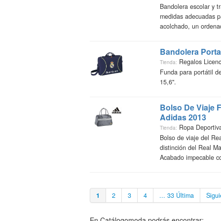
Bandolera escolar y t
medidas adecuadas par
acolchado, un ordenado
Bandolera Porta
Regalos Licen
Tienda:
Funda para portátil 
15,6".
Bolso De Viaje 
Adidas 2013
Ropa Deportiv
Tienda:
Bolso de viaje del Re
distinción del Real M
Acabado impecable con
1
2
3
4
... 33 Última
Sigui
En Catálogomoda podrás encontrar: