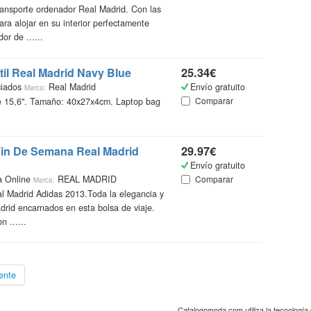
ransporte ordenador Real Madrid. Con las
a alojar en su interior perfectamente
r de ......
til Real Madrid Navy Blue
25.34€
ciados
Real Madrid
Envío gratuito
Marca:
Comparar
de 15,6". Tamaño: 40x27x4cm. Laptop bag
Fin De Semana Real Madrid
29.97€
Envío gratuito
a Online
REAL MADRID
Comparar
Marca:
al Madrid Adidas 2013.Toda la elegancia y
adrid encarnados en esta bolsa de viaje.
 ......
ente
Catalogomoda.com utiliza la tecnologí