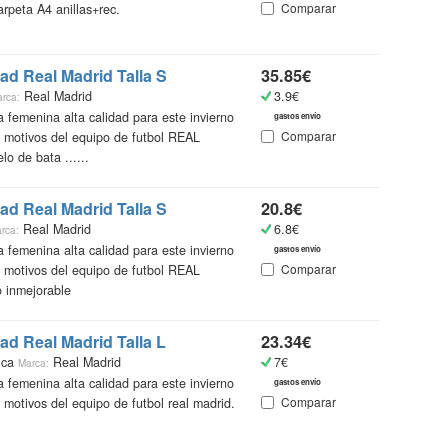
Comparar
peta A4 anillas+rec.
¿Qué
ad Real Madrid Talla S
35.85€
Catálo
Real Madrid
3.9€
rca:
recopi
femenina alta calidad para este invierno
gastos envío
vestir
Comparar
s motivos del equipo de futbol REAL
encont
 de bata ......
accede
más in
ad Real Madrid Talla S
20.8€
Ademá
Real Madrid
6.8€
rca:
un mi
femenina alta calidad para este invierno
gastos envío
online
Comparar
s motivos del equipo de futbol REAL
más ba
 inmejorable
Gente
ad Real Madrid Talla L
23.34€
ica
Real Madrid
7€
Marca:
femenina alta calidad para este invierno
gastos envío
Comparar
 motivos del equipo de futbol real madrid.