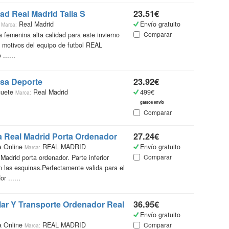
ad Real Madrid Talla S
23.51€
m
Real Madrid
Envío gratuito
Marca:
Comparar
femenina alta calidad para este invierno
s motivos del equipo de futbol REAL
.....
lsa Deporte
23.92€
guete
Real Madrid
499€
Marca:
gastos envío
Comparar
 Real Madrid Porta Ordenador
27.24€
a Online
REAL MADRID
Envío gratuito
Marca:
Comparar
Madrid porta ordenador. Parte inferior
n las esquinas.Perfectamente valida para el
r ......
ar Y Transporte Ordenador Real
36.95€
Envío gratuito
a Online
REAL MADRID
Comparar
Marca: