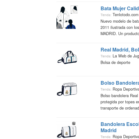
Bata Mujer Calid
Tenlotodo.co
Tienda:
Nuevo modelo de bata 
2011 ilustrada con lo
MADRID. Un producto .
Real Madrid, Bo
La Web de Ju
Tienda:
Bolsa de deporte
Bolso Bandolera
Ropa Deportiv
Tienda:
Bolso bandolera Real 
protegida por topes e
transporte de ordenado
Bandolera Escol
Madrid
Ropa Deportiv
Tienda: