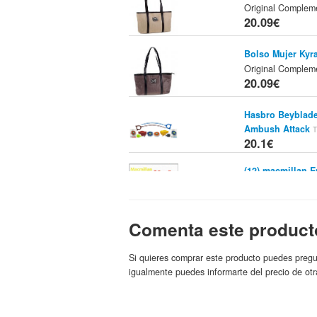
Original Comple
20.09€
Bolso Mujer Kyra
Original Comple
20.09€
Hasbro Beyblade 
Ambush Attack
T
20.1€
(12).macmillan E
Imosver
Marca:
20.1€
Comenta este product
Paraguas Minnie
Si quieres comprar este producto puedes pregu
20.1€
igualmente puedes informarte del precio de otr
Paraguas Micky