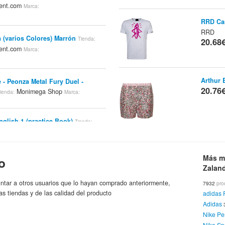
ment.com
Marca:
RRD Cam
RRD
 (varios Colores) Marrón
Tienda:
20.68
ment.com
Marca:
Arthur 
- Peonza Metal Fury Duel -
20.76
Monimega Shop
ienda:
Marca:
nglish 1.(practice Book)
Tienda:
Arthur 
Ar
Marca:
Más m
o
20.76
Zalan
El Peque de la Casa
Tienda:
Marca:
ntar a otros usuarios que lo hayan comprado anteriormente,
7932
pro
as tiendas y de las calidad del producto
adidas 
John Ma
Adidas
Z
Tienda:
Nike Pe
20.95
e
El Peque de la Casa
Tienda:
Marca:
Nike Sp