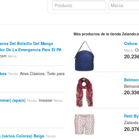
Más productos de la tienda Zalando.
terna Del Bolsillo Del Mango
Oxbow 
or De La Emergencia Para El PA
Ox
Marca:
20.23
.com
Marca:
bes
Aires Clásicos, Todo para
Tienda:
Belmon
Belmon
20.33
mmar) (spain)
Imosver
Tienda:
Marca:
Petit B
Zalando
20.37
 (varios Colores) Beige
Tienda: