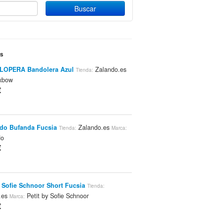
es
LOPERA Bandolera Azul
Zalando.es
Tienda:
bow
€
do Bufanda Fucsia
Zalando.es
Tienda:
Marca:
do
€
y Sofie Schnoor Short Fucsia
Tienda:
.es
Petit by Sofie Schnoor
Marca:
€