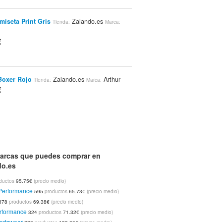
iseta Print Gris
Zalando.es
Tienda:
Marca:
€
Boxer Rojo
Zalando.es
Arthur
Tienda:
Marca:
€
CAMILLE Boxer Fucsia
Zalando.es
Tienda:
thur
arcas que puedes comprar en
€
do.es
ductos
95.75€
(precio medio)
Performance
595
productos
65.73€
(precio medio)
sters Organics Acondicionadores 236
378
productos
69.38€
(precio medio)
alando.es
Marca:
rformance
324
productos
71.32€
(precio medio)
€
ortswear