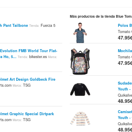
Más productos de la tienda Blue Tom
h Pant Tailbone
Fuerza 5
Polos B
Tienda:
Tomato 
47.95
volution FMB World Tour Flat-
Mochila
a Ho, 5...
bikester.es
Tomato 
Tienda:
Marca:
47.95
elmet Art Design Goldbeck Fire
Sudader
rts.com
TSG
Marca:
Youth -
Quiksilv
48.95
Camiset
lmet Graphic Special Dirtpark
Youth -
rts.com
TSG
Marca:
Quiksilv
48.95