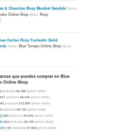
as & Chanclas Roxy Mumbai Sandals
Tienda:
mato Online Shop
Roxy
Marca:
€
nes Cortos Roxy Funtastic Solid
orts
Blue Tomato Online Shop
Tienda:
Marca:
€
as De Tirantes Roxy New Twist Tank Top
arcas que puedes comprar en Blue
lue Tomato Online Shop
Roxy
Marca:
o Online Shop
€
9
productos
62.48€
(precio medio)
427
productos
66.00€
(precio medio)
393
productos
212.89€
(precio medio)
nes Cortos Roxy Funtastic Solid
orts
Blue Tomato Online Shop
00
productos
66.10€
(precio medio)
Tienda:
Marca:
ng
283
productos
50.04€
(precio medio)
€
er
204
productos
53.15€
(precio medio)
uare
161
productos
97.90€
(precio medio)