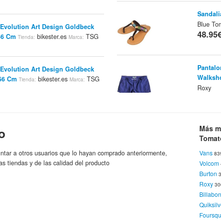
Sandali
Blue To
volution Art Design Goldbeck
48.95
-56 Cm
bikester.es
TSG
Tienda:
Marca:
Pantalo
volution Art Design Goldbeck
Walksh
-56 Cm
bikester.es
TSG
Tienda:
Marca:
Roxy
48.95
LUTION GRAPHIC PROPERTY
Probikeshop ES
TSG
Camiset
a:
Marca:
Más m
o
B
Tienda:
Tomat
48.95
ntar a otros usuarios que lo hayan comprado anteriormente,
Vans
tion Charity Skateistan Helmet -
83
as tiendas y de las calidad del producto
Volcom
Blue Tomato Online Shop
a:
Marca:
Burton
Pantalo
Roxy
Walksh
3
Billabo
Roxy
48.95
Quiksilv
Foursq