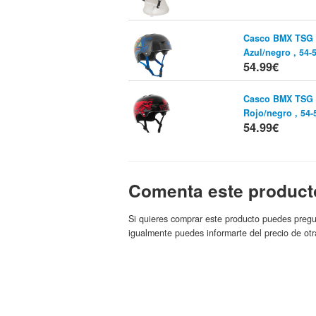
Casco BMX TSG E
Azul/negro , 54
54.99€
Casco BMX TSG E
Rojo/negro , 54
54.99€
TSG Casco EVO
Negro 2013
Tiend
Comenta este product
56.55€
Si quieres comprar este producto puedes pregu
Cascos TSG Evolu
igualmente puedes informarte del precio de otr
Stay Strong
Tiend
TSG
58.95€