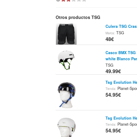
Otros productos TSG
Culera TSG Cras
TSG
Marca:
48€
Casco BMX TSG E
white Blanco Par
TSG
49.99€
Tsg Evolution H
Planet-Spo
Tienda:
54.95€
Tsg Evolution He
Planet-Spo
Tienda:
54.95€