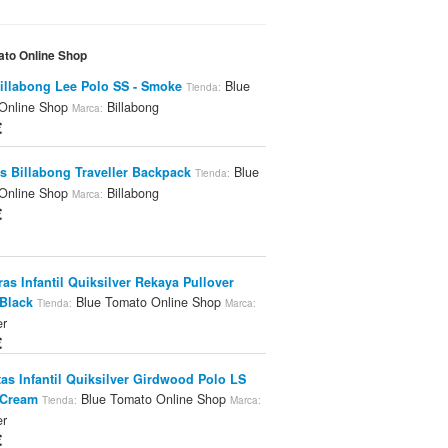
ato Online Shop
illabong Lee Polo SS - Smoke
Blue
Tienda:
Online Shop
Billabong
Marca:
€
s Billabong Traveller Backpack
Blue
Tienda:
Online Shop
Billabong
Marca:
€
as Infantil Quiksilver Rekaya Pullover
 Black
Blue Tomato Online Shop
Tienda:
Marca:
er
€
as Infantil Quiksilver Girdwood Polo LS
 Cream
Blue Tomato Online Shop
Tienda:
Marca:
er
€