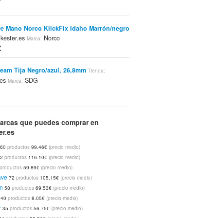
e Mano Norco KlickFix Idaho Marrón/negro
kester.es
Norco
Marca:
€
eam Tija Negro/azul, 26,8mm
Tienda:
.es
SDG
Marca:
arcas que puedes comprar en
er.es
60
productos
99.46€
(precio medio)
it MX Juego De Dirección Ahead
12
productos
116.10€
(precio medio)
gro, Rojo
bikester.es
Full Speed
Tienda:
Marca:
productos
59.89€
(precio medio)
ave
72
productos
105.15€
(precio medio)
rn
58
productos
69.53€
(precio medio)
40
productos
8.05€
(precio medio)
gst Airy Cortavientos Hombre Verde, Xs
r
35
productos
56.75€
(precio medio)
kester.es
Platzangst
Marca: