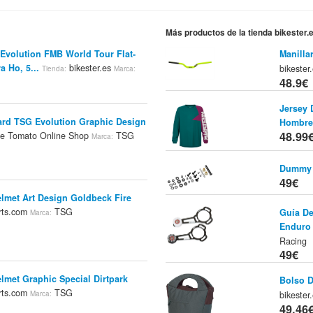
Más productos de la tienda bikester.
volution FMB World Tour Flat-
Manilla
a Ho, 5...
bikester.es
bikester
Tienda:
Marca:
48.9€
Jersey 
rd TSG Evolution Graphic Design
Hombre 
48.99
e Tomato Online Shop
TSG
Marca:
Dummy
49€
elmet Art Design Goldbeck Fire
rts.com
TSG
Guía D
Marca:
Enduro 
Racing
49€
lmet Graphic Special Dirtpark
Bolso D
rts.com
TSG
bikester
Marca:
49.46