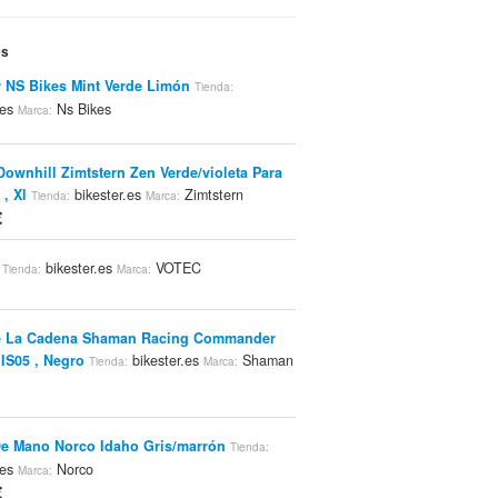
es
r NS Bikes Mint Verde Limón
Tienda:
.es
Ns Bikes
Marca:
Downhill Zimtstern Zen Verde/violeta Para
, Xl
bikester.es
Zimtstern
Tienda:
Marca:
€
bikester.es
VOTEC
Tienda:
Marca:
e La Cadena Shaman Racing Commander
IS05 , Negro
bikester.es
Shaman
Tienda:
Marca:
e Mano Norco Idaho Gris/marrón
Tienda:
.es
Norco
Marca:
€