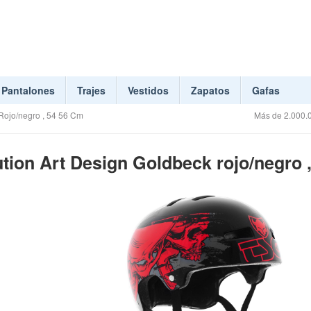
Pantalones
Trajes
Vestidos
Zapatos
Gafas
Rojo/negro , 54 56 Cm
Más de 2.000.0
ion Art Design Goldbeck rojo/negro 