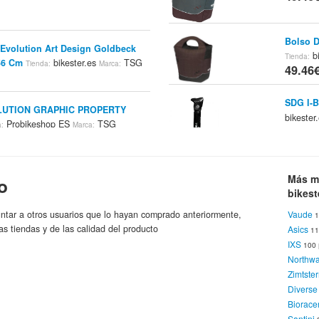
Bolso D
volution Art Design Goldbeck
bi
Tienda:
-56 Cm
bikester.es
TSG
Tienda:
Marca:
49.46
SDG I-B
LUTION GRAPHIC PROPERTY
bikester
Probikeshop ES
TSG
a:
Marca:
49.9€
tion Charity Skateistan Helmet -
Más m
o
Blue Tomato Online Shop
a:
Marca:
bikest
ntar a otros usuarios que lo hayan comprado anteriormente,
Vaude
1
FSA Orb
as tiendas y de las calidad del producto
Asics
1
Azul/ne
IXS
100
Ahead
49.9€
Northw
Zimtste
Diverse
Platzan
Biorace
bi
Tienda:
Santini