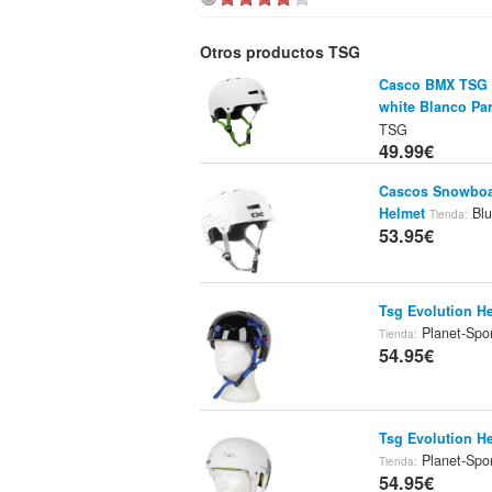
Otros productos TSG
Casco BMX TSG E
white Blanco Par
TSG
49.99€
Cascos Snowboa
Helmet
Blu
Tienda:
53.95€
Tsg Evolution H
Planet-Spo
Tienda:
54.95€
Tsg Evolution He
Planet-Spo
Tienda:
54.95€