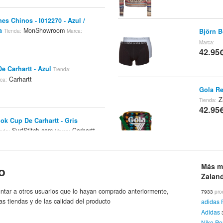
nes Chinos - I012270 - Azul /
a
MonShowroom
Björn B
Tienda:
Marca:
Marca:
42.95
De Carhartt - Azul
Tienda:
Carhartt
ca:
Gola Re
Z
Tienda:
42.95
ok Cup De Carhartt - Gris
SurfStitch.com
Carhartt
enda:
Marca:
Nike Sp
Size
Tie
Más m
o
42.95
er Pocket T-Shirt Color: Navy
Zalan
XL
Carhartt Work in Progress
Tienda:
ntar a otros usuarios que lo hayan comprado anteriormente,
7933
pro
as tiendas y de las calidad del producto
adidas 
Convers
Adidas
Z
Tienda:
er Pocket T-Shirt Color: Bottle
Nike Pe