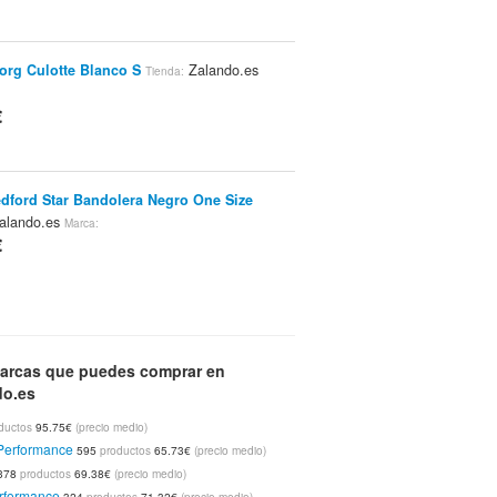
org Culotte Blanco S
Zalando.es
Tienda:
€
dford Star Bandolera Negro One Size
alando.es
Marca:
€
ortswear Heritage Bandolera Blanco One
Zalando.es
nda:
Marca:
arcas que puedes comprar en
€
do.es
ductos
95.75€
(precio medio)
Performance
595
productos
65.73€
(precio medio)
e Kids Slim Hi Zapatillas Altas Azul 29
378
productos
69.38€
(precio medio)
alando.es
Marca:
rformance
324
productos
71.32€
(precio medio)