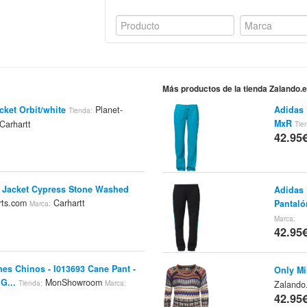
Más productos de la tienda Zalando.
cket Orbit/white
Planet-
Adidas 
Tienda:
MxR
Carhartt
Tie
42.95
e Jacket Cypress Stone Washed
Adidas 
rts.com
Carhartt
Pantaló
Marca:
Marca:
42.95
nes Chinos - I013693 Cane Pant -
Only Mi
G...
MonShowroom
Zalando
Tienda:
Marca:
42.95