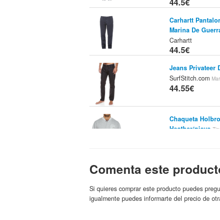
44.5€
Carhartt Pantalo
Marina De Guerr
Carhartt
44.5€
Jeans Privateer 
SurfStitch.com
Mar
44.55€
Chaqueta Holbro
Heather/nieve
Ti
44.55€
Comenta este product
Carhartt S/S Kell
Heather Talla: X
Si quieres comprar este producto puedes pregu
Carhartt
Marca:
igualmente puedes informarte del precio de otr
45€
Carhartt S/S Kell