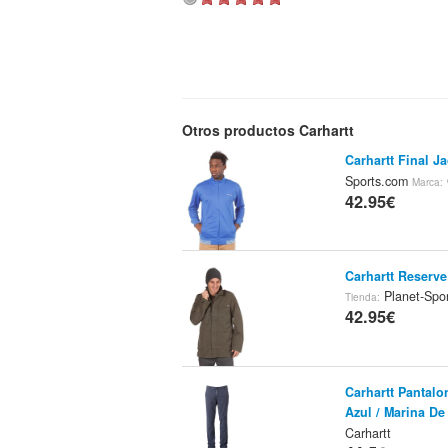
Otros productos Carhartt
Carhartt Final Ja
Sports.com
Marca:
42.95€
Carhartt Reserv
Planet-Spo
Tienda:
42.95€
Carhartt Pantalo
Azul / Marina De 
Carhartt