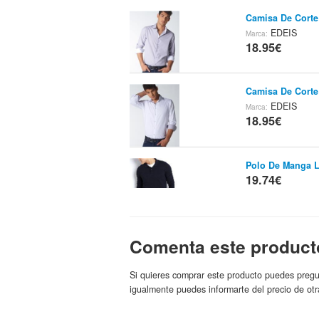
Camisa De Corte 
EDEIS
Marca:
18.95€
Camisa De Corte 
EDEIS
Marca:
18.95€
Polo De Manga 
19.74€
Polo De Manga 
Comenta este product
19.74€
Si quieres comprar este producto puedes pregu
igualmente puedes informarte del precio de otr
Polo De Manga 