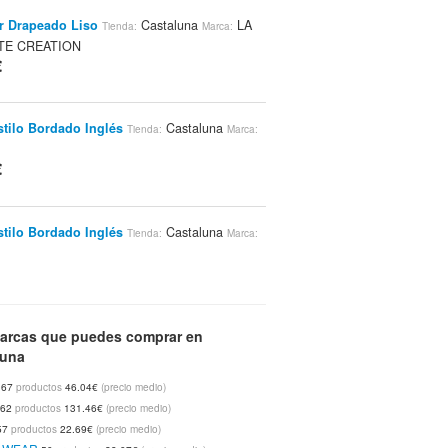
r Drapeado Liso
Castaluna
LA
Tienda:
Marca:
TE CREATION
€
stilo Bordado Inglés
Castaluna
Tienda:
Marca:
€
stilo Bordado Inglés
Castaluna
Tienda:
Marca:
€
stilo Bordado Inglés
arcas que puedes comprar en
Castaluna
Tienda:
Marca:
luna
€
67
productos
46.04€
(precio medio)
62
productos
131.46€
(precio medio)
57
productos
22.69€
(precio medio)
nas De Piel Con Tachuelas Pie Estándar