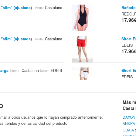
"slim" (ajustada)
Castaluna
Bañado
Tienda:
REDOU
17.96
"slim" (ajustada)
Castaluna
Short E
Tienda:
EDEIS
17.96
Larga
Castaluna
EDEIS
Short E
Tienda:
Marca:
EDEIS
17.96
Larga
Castaluna
EDEIS
Short E
Más m
o
Tienda:
Marca:
Casta
EDEIS
17.96
ntar a otros usuarios que lo hayan comprado anteriormente,
DAXON
as tiendas y de las calidad del producto
AHKKA
ODAIA
Larga
Castaluna
EDEIS
Bailari
Tienda:
Marca: