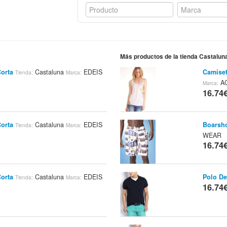
Más productos de la tienda Castalun
orta
Castaluna
EDEIS
Camise
Tienda:
Marca:
AC
Marca:
16.74
orta
Castaluna
EDEIS
Boarsh
Tienda:
Marca:
WEAR
16.74
orta
Castaluna
EDEIS
Polo De
Tienda:
Marca:
16.74