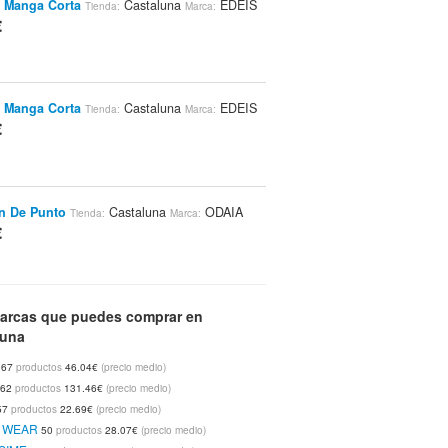
 Manga Corta
Castaluna
EDEIS
Tienda:
Marca:
€
 Manga Corta
Castaluna
EDEIS
Tienda:
Marca:
€
n De Punto
Castaluna
ODAIA
Tienda:
Marca:
€
arga
arcas que puedes comprar en
Castaluna
ODAIA
Tienda:
Marca:
€
luna
67
productos
46.04€
(precio medio)
62
productos
131.46€
(precio medio)
57
productos
22.69€
(precio medio)
Algodón Peinado De Guipur En La Misma
E WEAR
50
productos
28.07€
(precio medio)
e Tonos
Castaluna
ANNE
Tienda:
Marca: