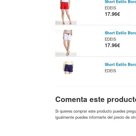
Short Estilo Bor
EDEIS
17.96€
Short Estilo Bor
EDEIS
17.96€
Short Estilo Bor
EDEIS
17.96€
Camisa De Corte 
Comenta este product
EDEIS
Marca:
18.95€
Si quieres comprar este producto puedes pregu
igualmente puedes informarte del precio de otr
Polo De Manga 
19.74€