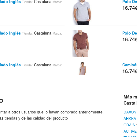
dado Inglés
Castaluna
Polo De
Tienda:
Marca:
16.74
dado Inglés
Castaluna
Polo De
Tienda:
Marca:
16.74
dado Inglés
Castaluna
Camisó
Tienda:
Marca:
16.74
"slim" (ajustada)
Castaluna
Blusa L
Más m
o
Tienda:
16.74
Casta
ntar a otros usuarios que lo hayan comprado anteriormente,
DAXON
as tiendas y de las calidad del producto
AHKKA
ODAIA
Larga
Castaluna
EDEIS
Top De 
Tienda:
Marca:
ACTIV
Gama D