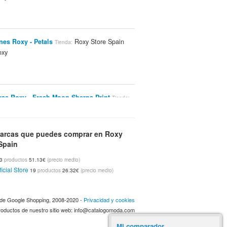
nes Roxy - Petals
Roxy Store Spain
Tienda:
xy
as Roxy - Fresh Moon Sherpa Print
Tienda:
ore Spain
Roxy
Marca:
arcas que puedes comprar en Roxy
Spain
oxy - Kassia Laguna Blue
Roxy Store
Tienda:
33
productos
51.13€
(precio medio)
Roxy
rca:
icial Store
19
productos
26.32€
(precio medio)
a de Google Shopping, 2008-2020 -
Privacidad y cookies
ores Deportivos Roxy - Power Bra Fit W Je
 productos de nuestro sitio web: info@catalogomoda.com
Roxy Store Spain
Roxy
enda:
Marca:
Mi comparador