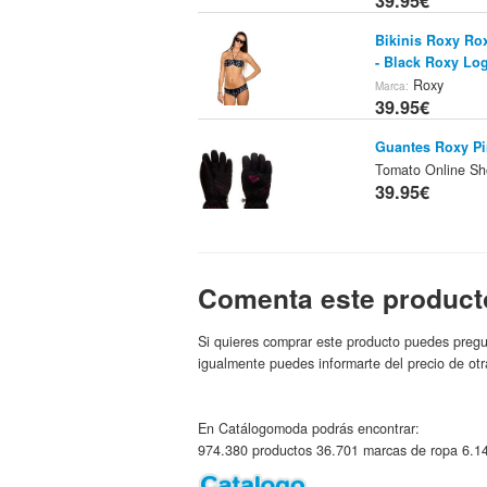
39.95€
Bikinis Roxy Ro
- Black Roxy Lo
Roxy
Marca:
39.95€
Guantes Roxy P
Tomato Online S
39.95€
Zapatillas Roxy 
Comenta este product
Online Shop
Marca
39.95€
Si quieres comprar este producto puedes pregu
igualmente puedes informarte del precio de otr
Vestidos Roxy M
Shop
Roxy
Marca:
39.95€
En Catálogomoda podrás encontrar:
974.380 productos 36.701 marcas de ropa 6.14