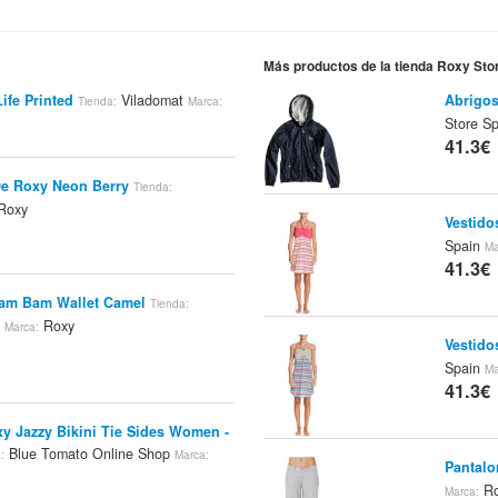
Más productos de la tienda Roxy Sto
ife Printed
Viladomat
Abrigos
Tienda:
Marca:
Store S
41.3€
De Roxy Neon Berry
Tienda:
Roxy
Vestido
Spain
Ma
41.3€
m Bam Wallet Camel
Tienda:
m
Roxy
Marca:
Vestido
Spain
Ma
41.3€
xy Jazzy Bikini Tie Sides Women -
Blue Tomato Online Shop
:
Marca:
Pantalo
Ro
Marca: