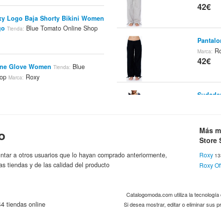
42€
xy Logo Baja Shorty Bikini Women
go
Blue Tomato Online Shop
Tienda:
Pantalo
Ro
Marca:
42€
ine Glove Women
Blue
Tienda:
hop
Roxy
Marca:
Sudader
Roxy St
44.5€
Carla Sneakers
Blue Tomato
Tienda:
Más m
o
Roxy
:
Store 
Jeans R
ntar a otros usuarios que lo hayan comprado anteriormente,
Roxy
1
Spain
Ma
as tiendas y de las calidad del producto
Roxy Off
45€
ila Dress
Blue Tomato Online
Tienda:
Catalogomoda.com utiliza la tecnologí
Sujetad
4 tiendas online
Si desea mostrar, editar o eliminar sus
Mpb0
Ti