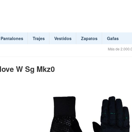
Pantalones
Trajes
Vestidos
Zapatos
Gafas
Más de 2.000.0
Glove W Sg Mkz0