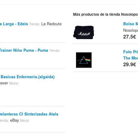
Más productos de la tienda Nosolop
 Larga - Edeis
La Redoute
Bolso M
Tienda:
Nosolop
27.5€
 Trainer Niño Puma - Puma
Tienda:
Foto Pr
The Mo
29.9€
 Basicas Enfermeria.(algaida)
osver
Marca:
Delanteras Cl Sinterizadas Atala
eBay
ienda:
Marca: