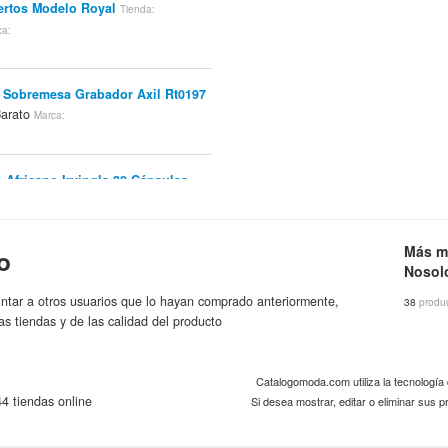
ertos Modelo Royal
Tienda:
ca:
t Sobremesa Grabador Axil Rt0197
Barato
Marca:
 Africano Irvingla 30 Cápsulas
rca:
Más m
o
 X Mini II - Verde
Tienda:
Nosol
aña - FotoDigit_ES
Marca:
ntar a otros usuarios que lo hayan comprado anteriormente,
38
produ
as tiendas y de las calidad del producto
ok Almotio Running J99271 Talla
rca:
Catalogomoda.com utiliza la tecnologí
4 tiendas online
Si desea mostrar, editar o eliminar sus
e Sonajero Cuna Silla Juguete