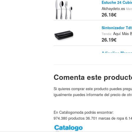
Estuche 24 Cubi
Akihaydeto.es
Mar
26.18€
Sintonizador Td
Aquí Más 
Tienda:
26.19€
Adipoline Mango
MiFarma
Tienda:
Ma
26.19€
Comenta este product
X-mi Altoparlante
Priceminister Esp
Si quieres comprar este producto puedes pregu
26.2€
igualmente puedes informarte del precio de otr
Zapatillas Reeb
37
eBay
Tienda:
Ma
En Catálogomoda podrás encontrar:
26.2€
974.380 productos 36.701 marcas de ropa 6.14
1 Espiral Peluch