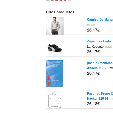
Otros productos
Camisa De Manga
Marca:
26.17€
Zapatillas Esito
La Redoute
Marca:
26.17€
(medio).tecnicas
Anacic
Im
Tienda:
26.17€
Pastillas Freno 
Hacker 125 98 -
T
26.18€