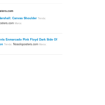
osters.com
arshall: Canvas Shoulder
Tienda:
osters.com
Marca:
ints Enmarcado Pink Floyd Dark Side Of
on
Nosoloposters.com
Tienda:
Marca: