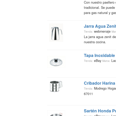
Con nuestro paellero 
tradicional. Se puede
para gas natural y gas 
Jarra Agua Zeni
webmenaje
Tienda:
Mar
La jarra agua zenit d
nuestra cocina.
Tapa Inoxidable
eBay
Lac
Tienda:
Marca:
Cribador Harina
Modrego Hoga
Tienda:
67011
Sartén Honda P