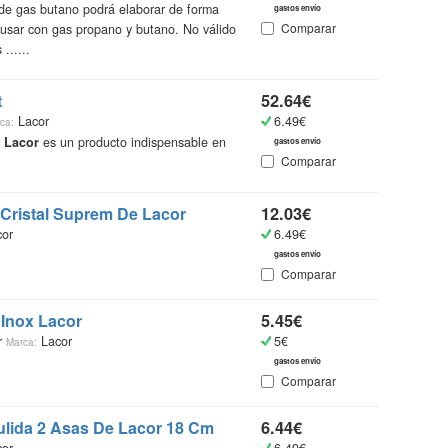
de gas butano podrá elaborar de forma
gastos envío
Comparar
 usar con gas propano y butano. No válido
......
¿Qué
Catálo
t
52.64€
recopi
Lacor
6.49€
ca:
vestir
e
Lacor
es un producto indispensable en
gastos envío
encont
Comparar
accede
más in
 Cristal Suprem De
Lacor
12.03€
Ademá
or
6.49€
un mi
gastos envío
online
Comparar
más ba
 Inox
Lacor
5.45€
Gente
r
Lacor
5€
Marca:
gastos envío
Comparar
ulida 2 Asas De
Lacor
18 Cm
6.44€