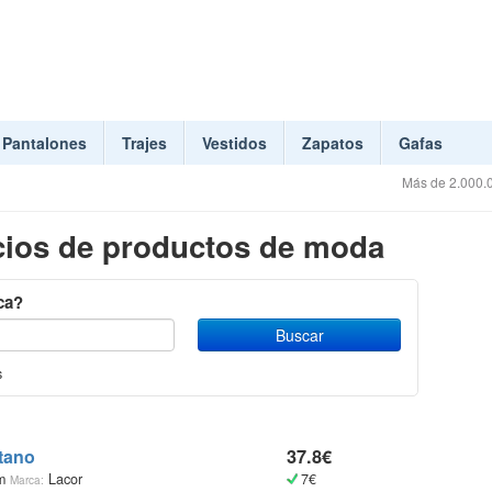
Pantalones
Trajes
Vestidos
Zapatos
Gafas
Más de 2.000.0
ios de productos de moda
ca?
s
tano
37.8€
om
Lacor
7€
Marca: