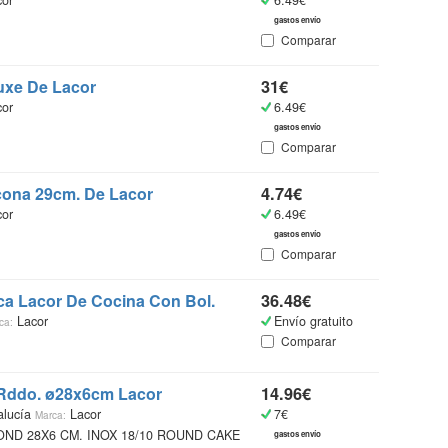
or
6.49€
gastos envío
Comparar
Luxe De
Lacor
31€
or
6.49€
gastos envío
Comparar
icona 29cm. De
Lacor
4.74€
or
6.49€
gastos envío
Comparar
ca
Lacor
De Cocina Con Bol.
36.48€
Lacor
Envío gratuito
ca:
Comparar
 Rddo. ø28x6cm
Lacor
14.96€
alucía
Lacor
7€
Marca:
ND 28X6 CM. INOX 18/10 ROUND CAKE
gastos envío