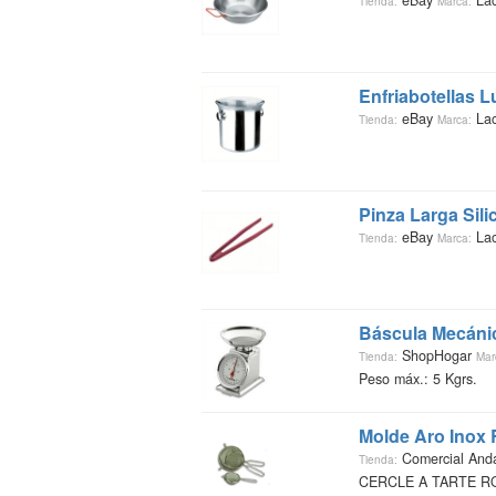
eBay
Lac
Tienda:
Marca:
Enfriabotellas 
eBay
Lac
Tienda:
Marca:
Pinza Larga Sil
eBay
Lac
Tienda:
Marca:
Báscula Mecáni
ShopHogar
Tienda:
Mar
Peso máx.: 5 Kgrs.
Molde Aro Inox
Comercial And
Tienda:
CERCLE A TARTE RO