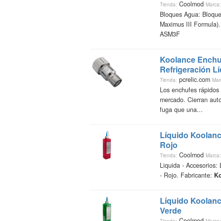
Coolmod
Tienda:
Marca:
Bloques Agua: Bloque
Maximus III Formula).
ASM3F
Koolance
Enchu
Refrigeración L
pcrelic.com
Tienda:
Mar
Los enchufes rápidos
mercado. Cierran aut
fuga que una...
Líquido
Koolan
Rojo
Coolmod
Tienda:
Marca:
Liquida - Accesorios:
- Rojo. Fabricante:
K
Líquido
Koolan
Verde
Coolmod