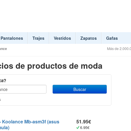
Pantalones
Trajes
Vestidos
Zapatos
Gafas
ance
Más de 2.000.0
ios de productos de moda
ca?
s
-
Koolance
Mb-asm3f (asus
51.95€
mula)
6.95€