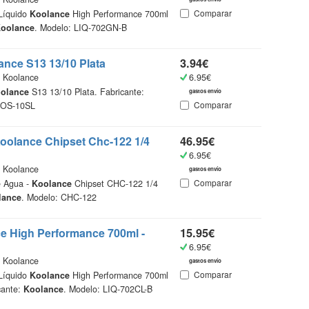
Comparar
 Líquido
Koolance
High Performance 700ml
oolance
. Modelo: LIQ-702GN-B
ance
S13 13/10 Plata
3.94€
Koolance
6.95€
olance
S13 13/10 Plata. Fabricante:
gastos envío
Comparar
HOS-10SL
oolance
Chipset Chc-122 1/4
46.95€
6.95€
Koolance
gastos envío
Comparar
e Agua -
Koolance
Chipset CHC-122 1/4
lance
. Modelo: CHC-122
ce
High Performance 700ml -
15.95€
6.95€
Koolance
gastos envío
Comparar
 Líquido
Koolance
High Performance 700ml
cante:
Koolance
. Modelo: LIQ-702CL-B