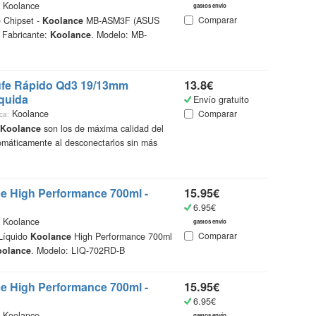
Koolance
gastos envío
Comparar
 Chipset -
Koolance
MB-ASM3F (ASUS
 Fabricante:
Koolance
. Modelo: MB-
¿Qué
Catálo
recopi
fe Rápido Qd3 19/13mm
13.8€
vestir
íquida
Envío gratuito
encont
Koolance
Comparar
ca:
accede
Koolance
son los de máxima calidad del
más in
omáticamente al desconectarlos sin más
Ademá
un mi
online
ce
High Performance 700ml -
15.95€
más ba
6.95€
Koolance
gastos envío
Gente
Comparar
 Líquido
Koolance
High Performance 700ml
oolance
. Modelo: LIQ-702RD-B
ce
High Performance 700ml -
15.95€
6.95€
Koolance
gastos envío