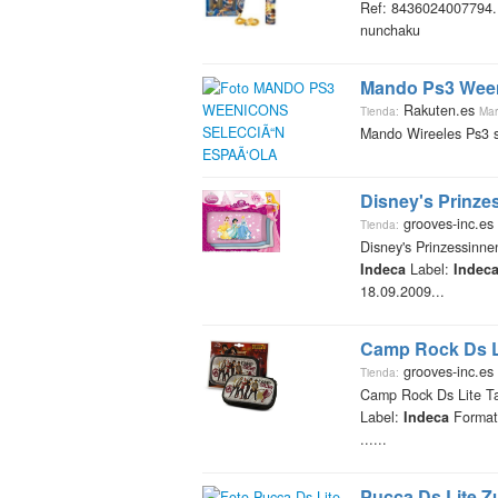
Ref: 8436024007794. 
nunchaku
Mando Ps3 Ween
Rakuten.es
Tienda:
Mar
Mando Wireeles Ps3 s
Disney's Prinze
grooves-inc.es
Tienda:
Disney's Prinzessinnen
Indeca
Label:
Indec
18.09.2009...
Camp Rock Ds L
grooves-inc.es
Tienda:
Camp Rock Ds Lite T
Label:
Indeca
Format:
......
Pucca Ds Lite Z