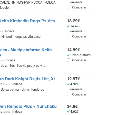
e: CALCETIN NDS-PSP PUCCA INDECA.
gastos envío
Comparar
Modelo:
¿Qué
eith Kimberlin Dogs Ps Vita
18.29€
Catálo
14.47€
recopi
Indeca
ca:
gastos envío
vestir
Comparar
kimberlin dogs ps vita case
encont
accede
más in
deca
- Multiplataforma Keith
14.99€
s
Envío gratuito
Ademá
indeca
Comparar
rca:
un mi
, ds xl, 3ds, 3ds xl, psp y ps vita
online
más ba
n Dark Knight Ds,ds Lite, Xl
12.97€
Gente
to
Indeca
4.92€
Marca:
Bolsa batman dkr nintendo ds
gastos envío
Comparar
even Remoto Plus + Nunchaku
34.8€
to
Indeca
4.92€
Marca: