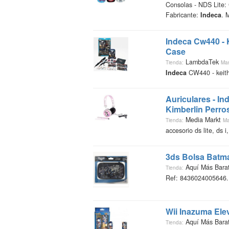
Consolas - NDS Lit
Fabricante:
Indeca
. 
Indeca
Cw440 - K
Case
LambdaTek
Tienda:
Mar
Indeca
CW440 - keith 
Auriculares -
In
Kimberlin Perro
Media Markt
Tienda:
Ma
accesorio ds lite, ds i
3ds Bolsa Batma
Aquí Más Bara
Tienda:
Ref: 8436024005646. 
Wii Inazuma El
Aquí Más Bara
Tienda: