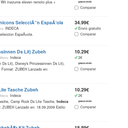
Wii inazuma eleven remoto plus +
gastos envío
Comparar
icons SelecciÃ“n EspaÃ‘ola
34.99€
INDECA
Envío gratuito
ca:
Comparar
eleccion EspaÃ±ola.
ssinnen Ds Lit) Zubeh
10.29€
Indeca
2€
Marca:
 Ds Lit), Disney's Prinzessinnen Ds Lit),
gastos envío
Comparar
a
Format: ZUBEH Lanzado en:
ite Tasche Zubeh
10.29€
Indeca
2€
Marca:
asche, Camp Rock Ds Lite Tasche,
Indeca
gastos envío
Comparar
 ZUBEH Lanzado en: 18.09.2009 Estilo:
ubehÃ¶r Kit Zubeh
18.89€