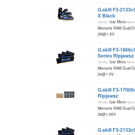
G.skill F3-2133
X Black
Izar Micro
Tienda:
Marca
Memoria RAM DualCh
2N@1.6V
G.skill F3-1866
Series Ripjawsz
Izar Micro
Tienda:
Marca
Memoria RAM Dual/Q
24@1.5V
G.skill F3-1700
Ripjawsz
Izar Micro
Tienda:
Marca
Memoria RAM Dual/Q
28@1.65V
G.skill F3-2133