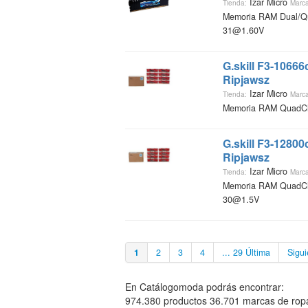
Izar Micro
Tienda:
Marca
Memoria RAM Dual/Q
31@1.60V
G.skill F3-1066
Ripjawsz
Izar Micro
Tienda:
Marca
Memoria RAM QuadCh
G.skill F3-1280
Ripjawsz
Izar Micro
Tienda:
Marca
Memoria RAM QuadCh
30@1.5V
1
2
3
4
... 29 Última
Sigui
En Catálogomoda podrás encontrar:
974.380 productos 36.701 marcas de ropa