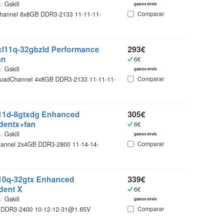
Gskill
:
gastos envío
Comparar
annel 8x8GB DDR3-2133 11-11-11-
¿Qué
Catálo
0cl11q-32gbzld Performance
293€
recopi
an
6€
vestir
Gskill
:
gastos envío
encont
Comparar
uadChannel 4x8GB DDR3-2133 11-11-11-
accede
más in
Ademá
c11d-8gtxdg Enhanced
305€
un mi
dentx+fan
6€
online
Gskill
:
gastos envío
más ba
Comparar
annel 2x4GB DDR3-2800 11-14-14-
Gente
c10q-32gtx Enhanced
339€
dent X
6€
Gskill
:
gastos envío
Comparar
DDR3-2400 10-12-12-31@1.65V