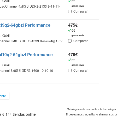
Gskill
6€
:
uadChannel 4x8GB DDR3-2133 9-11-11-
gastos envío
Comparar
6cl9q2-64gbzl Performance
475€
6€
Gskill
:
gastos envío
Comparar
annel 8x8GB DDR3-1333 9-9-9-24@1.5V
0cl10q2-64gbzl Performance
479€
6€
Gskill
:
gastos envío
Comparar
annel 8x8GB DDR3-1600 10-10-10-
ente
Catalogomoda.com utiliza la tecnologí
 6.144 tiendas online
Si desea mostrar, editar o eliminar sus