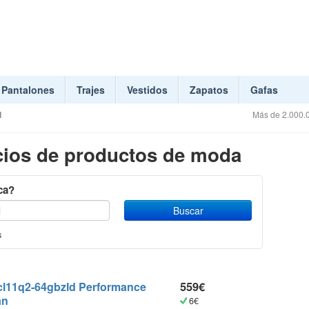
Pantalones
Trajes
Vestidos
Zapatos
Gafas
l
Más de 2.000.0
ios de productos de moda
ca?
s
0cl11q2-64gbzld Performance
559€
an
6€