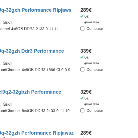
c9q-32gxh Performance Ripjaws
289€
6€
Gskill
:
gastos envío
Comparar
annel 4x8GB DDR3-2133 9-11-11
c9q-32gzh Ddr3 Performance
339€
6€
Gskill
:
gastos envío
Comparar
uadChannel 4x8GB DDR3-1866 CL9-9-9-
0cl9q2-32gbzh Performance
329€
6€
Gskill
:
gastos envío
Comparar
uadChannel 8x4GB DDR3-2133 9-11-10-
c9q-32gzh Performance Ripjawsz
289€