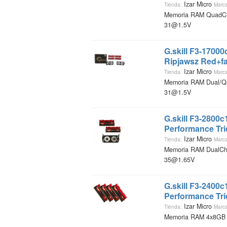
Izar Micro
Tienda:
Marca
Memoria RAM QuadCh
31@1.5V
G.skill F3-1700
Ripjawsz Red+f
Izar Micro
Tienda:
Marca
Memoria RAM Dual/Q
31@1.5V
G.skill F3-2800
Performance Tri
Izar Micro
Tienda:
Marca
Memoria RAM DualCh
35@1.65V
G.skill F3-2400
Performance Tri
Izar Micro
Tienda:
Marca
Memoria RAM 4x8GB 