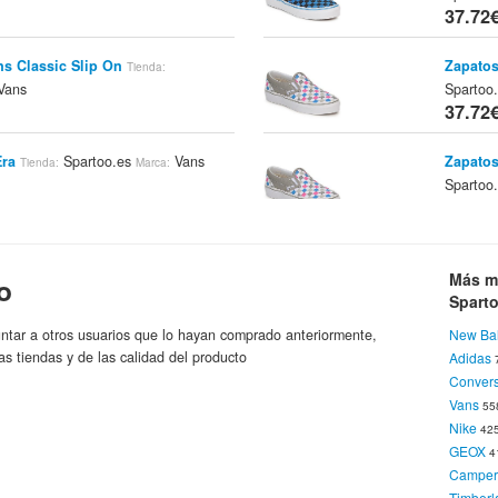
37.72
ns Classic Slip On
Zapatos
Tienda:
Vans
Spartoo
37.72
Era
Spartoo.es
Vans
Zapatos
Tienda:
Marca:
Spartoo
37.72
Era
Spartoo.es
Vans
Zapatil
Tienda:
Marca:
37.72
Más m
o
Spart
ntar a otros usuarios que lo hayan comprado anteriormente,
New Ba
Authentic
Spartoo.es
Zapatil
Tienda:
Marca:
as tiendas y de las calidad del producto
Adidas
37.72
Conver
Vans
55
Nike
42
OLD SKOOL MULTICOLOR - -
Zapatil
GEOX
4
ra Moda Urbana
Vans
Vans
Marca:
Campe
37.72
Timberl