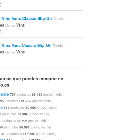
€
 Niño Vans Classic Slip On
Tienda:
.es
Vans
Marca:
€
 Niña Vans Classic Slip On
Tienda:
.es
Vans
Marca:
€
las Vans Era
Spartoo.es
Vans
Tienda:
Marca:
€
arcas que puedes comprar en
oo.es
lance
757
productos
63.19€
(precio medio)
las Vans Era
Spartoo.es
Vans
Tienda:
Marca:
727
productos
61.26€
(precio medio)
€
se
561
productos
60.96€
(precio medio)
8
productos
59.08€
(precio medio)
5
productos
91.59€
(precio medio)
las Vans Authentic
Spartoo.es
Tienda:
Marca:
10
productos
86.58€
(precio medio)
r
380
productos
115.58€
(precio medio)
€
and