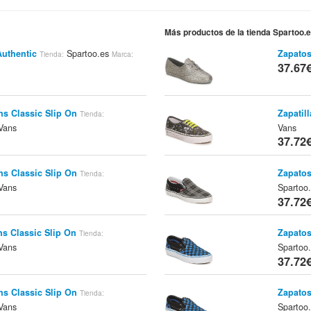
Más productos de la tienda Spartoo.
Authentic
Spartoo.es
Zapatos
Tienda:
Marca:
37.67
ns Classic Slip On
Zapatil
Tienda:
Vans
Vans
37.72
ns Classic Slip On
Zapatos
Tienda:
Vans
Spartoo
37.72
ns Classic Slip On
Zapatos
Tienda:
Vans
Spartoo
37.72
ns Classic Slip On
Zapatos
Tienda:
Vans
Spartoo