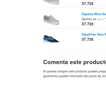
37.72€
Zapatos Niña Va
Spartoo.es
Marca:
37.72€
Zapatillas Vans 
37.72€
Zapatillas Vans 
37.72€
Comenta este product
Si quieres comprar este producto puedes pregu
Zapatillas Vans 
igualmente puedes informarte del precio de otr
Vans
37.72€
MOCHILA VANS 
VANS
Cyna
Tienda:
37.9€