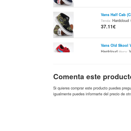
Vans Half Cab (
Hardcloud
Tienda:
37.11€
Vans Old Skool 
Hardcloud
V
Marca:
37.11€
Comenta este product
Vans Zapatillas 
43 EUR
Fil
Tienda:
37.17€
Si quieres comprar este producto puedes pregu
igualmente puedes informarte del precio de otr
Zapatillas Altas
Vans
37.3€
Zapatillas Altas