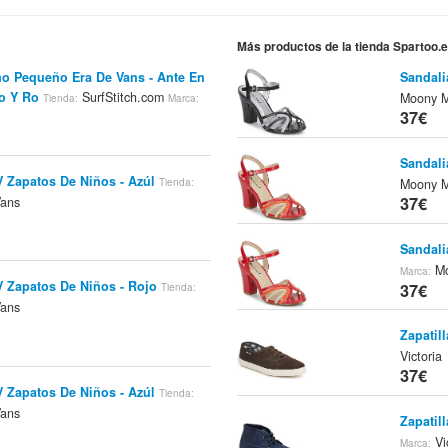
Más productos de la tienda Spartoo.
ño Pequeño Era De Vans - Ante En
Sandali
o Y Ro
SurfStitch.com
Moony 
Tienda:
Marca:
37€
Sandali
V Zapatos De Niños - Azúl
Tienda:
Moony 
37€
ans
Sandal
Mo
Marca:
V Zapatos De Niños - Rojo
37€
Tienda:
ans
Zapatill
Victoria
37€
V Zapatos De Niños - Azúl
Tienda:
ans
Zapatill
Vic
Marca: