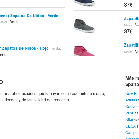
37€
Camo) Zapatos De Niños - Verde
Zapatill
Vans
Marca:
Vic
Marca:
37€
Zapatill
V Zapatos De Niños - Rojo
Tienda:
Vic
Marca:
ans
37€
Zapatill
Más m
o
Vic
Marca:
Vans: Rata Vulc BR Talla: 10 USA /
37€
Spart
low Spanish
Vans
Marca:
ntar a otros usuarios que lo hayan comprado anteriormente,
New Ba
Zapatill
as tiendas y de las calidad del producto
Adidas
Vic
Marca:
Conver
 Vans Devan
Spartoo.es
Tienda:
Marca:
37€
Vans
55
Nike
42
Zapatill
GEOX
4
Vic
Marca:
Campe
 Vans Devan
Spartoo.es
Tienda:
Marca:
37€
Timberl