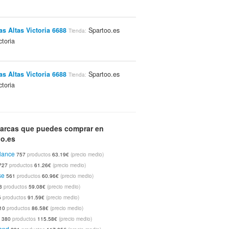
as Altas Victoria 6688
Spartoo.es
Tienda:
toria
as Altas Victoria 6688
Spartoo.es
Tienda:
toria
as Altas Victoria 6688
Spartoo.es
Tienda:
arcas que puedes comprar en
toria
oo.es
lance
757
productos
63.19€
(precio medio)
as Altas Victoria 6688
Spartoo.es
Tienda:
727
productos
61.26€
(precio medio)
toria
se
561
productos
60.96€
(precio medio)
8
productos
59.08€
(precio medio)
5
productos
91.59€
(precio medio)
as Altas Victoria 6688
Spartoo.es
Tienda:
10
productos
86.58€
(precio medio)
toria
r
380
productos
115.58€
(precio medio)
and