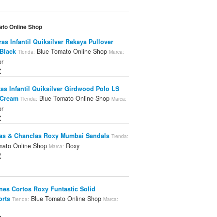
ato Online Shop
as Infantil Quiksilver Rekaya Pullover
 Black
Blue Tomato Online Shop
Tienda:
Marca:
er
€
as Infantil Quiksilver Girdwood Polo LS
 Cream
Blue Tomato Online Shop
Tienda:
Marca:
er
€
as & Chanclas Roxy Mumbai Sandals
Tienda:
mato Online Shop
Roxy
Marca:
€
nes Cortos Roxy Funtastic Solid
orts
Blue Tomato Online Shop
Tienda:
Marca: