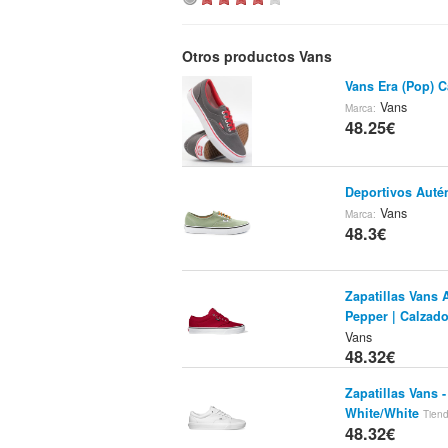
Otros productos Vans
Vans Era (Pop) C
Vans
Marca:
48.25€
Deportivos Auté
Vans
Marca:
48.3€
Zapatillas Vans 
Pepper | Calzado
Vans
48.32€
Zapatillas Vans -
White/White
Tien
48.32€