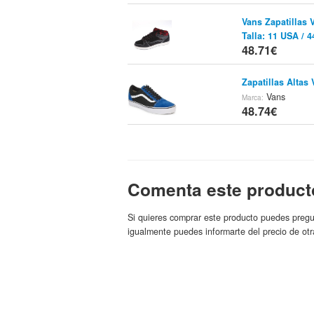
Vans Zapatillas
Talla: 11 USA / 
48.71€
Zapatillas Altas
Vans
Marca:
48.74€
Zapatillas Lp Sl
SurfStitch.com
Mar
48.75€
Comenta este product
Zapatillas Vulca
Si quieres comprar este producto puedes pregu
SurfStitch
Tienda:
igualmente puedes informarte del precio de otr
48.75€
Zapatillas De Mu
De Vans - Black 