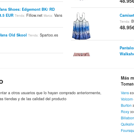
48.95
 Vans Shoes: Edgemont BK/ RD
Camiset
44.5 EUR
Fillow.net
Vans
Tienda:
Marca:
B
Tienda:
48.95
 Vans Old Skool
Spartoo.es
Tienda:
Pantalo
Walksh
Roxy
ip De Vans - Navy Stripes
Tienda:
48.95
Vans
ca:
Más m
o
Bolsos
Tomat
Blue To
nizadas 106 De Vans - Black White
48.95
ntar a otros usuarios que lo hayan comprado anteriormente,
Vans
83
.com
Vans
Marca:
as tiendas y de las calidad del producto
Volcom
Burton
Roxy
3
Camisas
Billabo
B
Tienda:
jer Clásicas Sin Cordones Core
Quiksilv
49.46
White C
SurfStitch.com
Tienda:
Marca:
Foursq