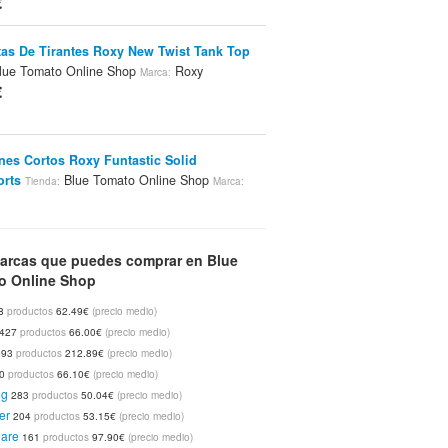
€
as De Tirantes Roxy New Twist Tank Top
lue Tomato Online Shop
Roxy
Marca:
€
nes Cortos Roxy Funtastic Solid
orts
Blue Tomato Online Shop
Tienda:
Marca:
€
arcas que puedes comprar en Blue
 De Mano Roxy Cocorosie Bag Bag
Tienda:
o Online Shop
mato Online Shop
Roxy
Marca:
€
8
productos
62.49€
(precio medio)
427
productos
66.00€
(precio medio)
393
productos
212.89€
(precio medio)
00
productos
66.10€
(precio medio)
 Volcom Why Factor Plaid Shirt - Plum
ng
283
productos
50.04€
(precio medio)
lue Tomato Online Shop
Volcom
Marca:
er
€
204
productos
53.15€
(precio medio)
uare
161
productos
97.90€
(precio medio)