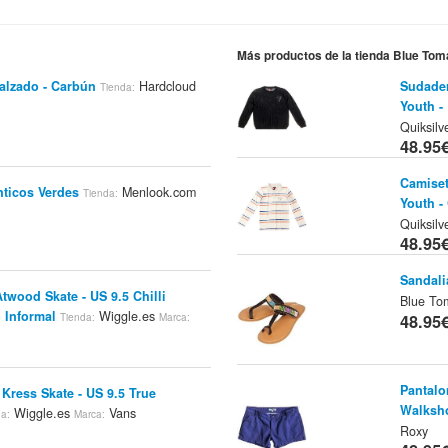
Más productos de la tienda Blue Tom
alzado - Carbún
Hardcloud
Sudader
Tienda:
Youth -
Quiksilv
48.95
Camiset
nticos Verdes
Menlook.com
Tienda:
Youth -
Quiksilv
48.95
Sandali
Atwood Skate - US 9.5 Chilli
Blue To
 Informal
Wiggle.es
Tienda:
Marca:
48.95
Pantalo
 Kress Skate - US 9.5 True
Walksh
Wiggle.es
Vans
da:
Marca:
Roxy