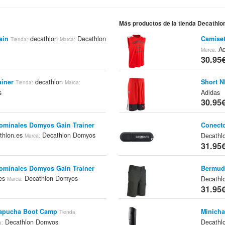
Más productos de la tienda Decathlo
ain
decathlon
Decathlon
Camiset
Tienda:
Marca:
Ad
Marca:
30.95
iner
decathlon
Short N
Tienda:
Marca:
s
Adidas
30.95
ominales Domyos Gain Trainer
Conecto
thlon.es
Decathlon Domyos
Decathl
Marca:
31.95
ominales Domyos Gain Trainer
Bermuda
.es
Decathlon Domyos
Decathl
Marca:
31.95
apucha Boot Camp
Minich
Tienda:
Decathlon Domyos
Decathl
a: