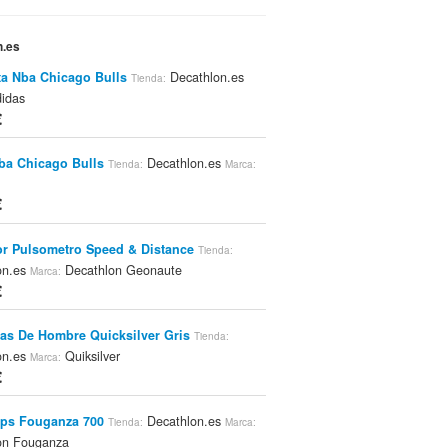
n.es
a Nba Chicago Bulls
Decathlon.es
Tienda:
idas
€
ba Chicago Bulls
Decathlon.es
Tienda:
Marca:
€
r Pulsometro Speed & Distance
Tienda:
on.es
Decathlon Geonaute
Marca:
€
s De Hombre Quicksilver Gris
Tienda:
on.es
Quiksilver
Marca:
€
aps Fouganza 700
Decathlon.es
Tienda:
Marca:
on Fouganza