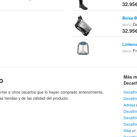
32.95
Bolsa B
De
Marca:
32.95
Lintern
Fr
Marca:
32.95
Balón D
Más m
o
Gi
Marca:
32.95
Decat
ntar a otros usuarios que lo hayan comprado anteriormente,
Decathl
Pantaló
as tiendas y de las calidad del producto
Decath
As
Marca:
Adidas
32.95
Decath
Decath
Camiset
Decathl
Adidas
Nike
47
32.95
Decathl