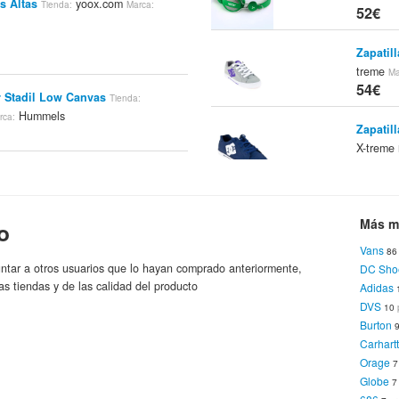
s Altas
yoox.com
Tienda:
Marca:
52€
Zapatil
treme
Ma
54€
 Stadil Low Canvas
Tienda:
Hummels
rca:
Zapatil
X-treme
55€
el Ten Star Action Low
Tienda:
Hummels
Zapatil
Más m
o
X-treme
55€
Vans
el Ten Star Action Low
8
Tienda:
ntar a otros usuarios que lo hayan comprado anteriormente,
DC Sho
Hummels
Zapatil
as tiendas y de las calidad del producto
Adidas
X-treme
DVS
10
55€
Burton
 Hummel Stadil Low
Tienda:
Carhart
Hummels
Zapatil
Orage
treme
Ma
Globe
55€