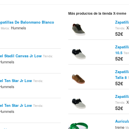
Más productos de la tienda X-treme
patillas De Balonmano Blanco
Zapatill
s
Hummels
X
Marca:
Tienda:
52€
Zapatil
10.5
Tie
el Stadil Canvas Jr Low
Tienda:
52€
Hummels
Zapatil
Talla 8
el Ten Star Jr Low
Tienda:
52€
Hummels
Zapatil
X
Tienda:
el Ten Star Jr Low
Tienda:
52€
Hummels
Auricu
treme
Ma