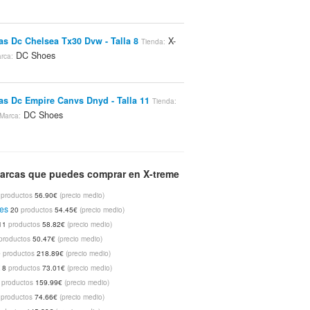
las Dc Chelsea Tx30 Dvw - Talla 8
X-
Tienda:
DC Shoes
rca:
las Dc Empire Canvs Dnyd - Talla 11
Tienda:
DC Shoes
Marca:
las Vans Vqfk7on Blk Malibu - Talla 13
Tienda:
arcas que puedes comprar en X-treme
Vans
Marca:
6
productos
56.90€
(precio medio)
es
20
productos
54.45€
(precio medio)
las Vans 106vulcanize Scozia Plaid Es
Tienda:
11
productos
58.82€
(precio medio)
Vans
Marca:
productos
50.47€
(precio medio)
9
productos
218.89€
(precio medio)
t
8
productos
73.01€
(precio medio)
las Vans Vscq80j Maliubu - Talla 7
X-
Tienda:
7
productos
159.99€
(precio medio)
Vans
rca:
7
productos
74.66€
(precio medio)