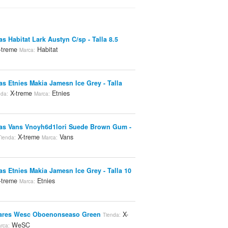
as Habitat Lark Austyn C/sp - Talla 8.5
-treme
Habitat
Marca:
las Etnies Makia Jamesn Ice Grey - Talla
X-treme
Etnies
nda:
Marca:
las Vans Vnoyh6d1lori Suede Brown Gum -
X-treme
Vans
Tienda:
Marca:
las Etnies Makia Jamesn Ice Grey - Talla 10
-treme
Etnies
Marca:
lares Wesc Oboenonseaso Green
X-
Tienda:
WeSC
rca: