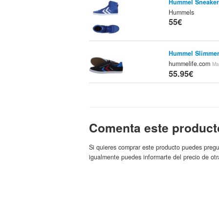
Hummel Sneaker
Hummels
55€
Hummel Slimmer
hummelife.com
Ma
55.95€
Zapatillas Humm
Spartoo.es
Marca:
56€
Comenta este product
Zapatillas Humm
Si quieres comprar este producto puedes pregu
Spartoo.es
Marca:
56€
igualmente puedes informarte del precio de otr
Zapatillas Altas
Spartoo.es
Marca:
56€