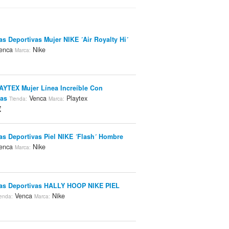
las Deportivas Mujer NIKE ´Air Royalty Hi´
enca
Nike
Marca:
AYTEX Mujer Línea Increíble Con
gas
Venca
Playtex
Tienda:
Marca:
€
las Deportivas Piel NIKE ´Flash´ Hombre
enca
Nike
Marca:
las Deportivas HALLY HOOP NIKE PIEL
Venca
Nike
enda:
Marca: