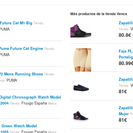
Más productos de la tienda Venca
Future Cat M1 Big
Zapatil
Tienda:
V
PUMA
Tienda:
80.8€
 Puma Future Cat Engine
Tienda:
Faja PL
PUMA
Portali
80.99
V2 Mens Running Shoes
Tienda:
Zapatil
PUMA
rca:
V
Tienda:
81€
Digital Chronograph Watch Model
2004
Fruugo España
Tienda:
Marca:
Zapatil
Mujer
Ti
81€
l Green Watch Model
1005
Fruugo España
Tienda:
Marca: