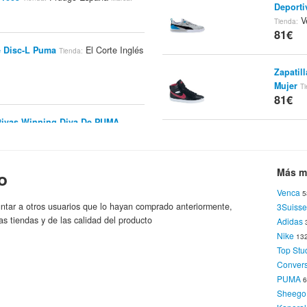
Deporti
V
Tienda:
81€
 Disc-L Puma
El Corte Inglés
Tienda:
Zapatil
Mujer
Ti
81€
rtivas Winning Diva De PUMA
ca
PUMA
Zapatil
Marca:
Mujer
Ti
81€
Más m
o
A ´Future Suede Low´ Hombre
Venca
5
PUMA
Zapatil
a:
ntar a otros usuarios que lo hayan comprado anteriormente,
3Suisse
Mujer
Ti
as tiendas y de las calidad del producto
Adidas
81€
Nike
13
Top Stu
rtivas Winning Diva De PUMA
Conver
ca
PUMA
Zapatil
Marca:
PUMA
Mujer
Ti
Sheego
81€