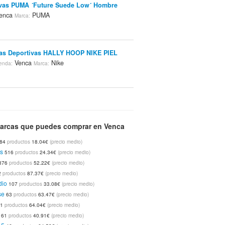
vas PUMA ´Future Suede Low´ Hombre
enca
PUMA
Marca:
las Deportivas HALLY HOOP NIKE PIEL
Venca
Nike
enda:
Marca:
las Deportivas HALLY HOOP NIKE PIEL
Venca
Nike
enda:
Marca:
arcas que puedes comprar en Venca
84
productos
18.04€
(precio medio)
las Deportivas Winning Diva De PUMA
s
516
productos
24.34€
(precio medio)
Venca
PUMA
enda:
Marca:
376
productos
52.22€
(precio medio)
2
productos
87.37€
(precio medio)
dio
107
productos
33.08€
(precio medio)
se
63
productos
63.47€
(precio medio)
las Deportivas Winning Diva De PUMA
61
productos
64.04€
(precio medio)
Venca
PUMA
enda:
Marca:
61
productos
40.91€
(precio medio)