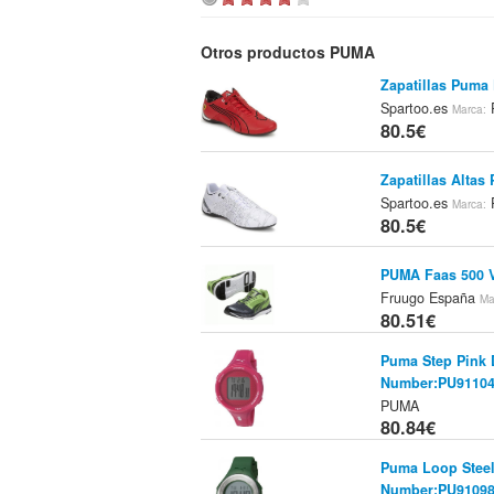
Otros productos PUMA
Zapatillas Puma 
Spartoo.es
Marca:
80.5€
Zapatillas Altas
Spartoo.es
Marca:
80.5€
PUMA Faas 500 
Fruugo España
Ma
80.51€
Puma Step Pink 
Number:PU91104
PUMA
80.84€
Puma Loop Stee
Number:PU91098