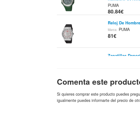
PUMA
80.84€
Reloj De Hombre
PUMA
Marca:
81€
Zapatillas Depo
Mujer
Ven
Tienda:
81€
Comenta este product
Deportivas PUM
Venca
Tienda:
Marc
Si quieres comprar este producto puedes pregu
81€
igualmente puedes informarte del precio de otr
Zapatillas Depo
Mujer
Ven
Tienda:
81€