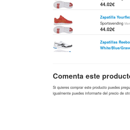
44.02€
Zapatilla Yourfle
Sportsvending
Mar
44.02€
Zapatillas Reebo
White/Blue/Grav
44.08€
Zapatillas Reebo
8 Black/Gravel
T
Comenta este product
44.08€
Si quieres comprar este producto puedes pregu
Reebok - Zapati
igualmente puedes informarte del precio de otr
es.marca1
Tienda:
44.2€
Zapatillas Reebo
J90685
Cam
Tienda:
44.55€