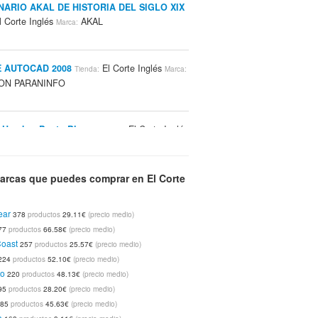
NARIO AKAL DE HISTORIA DEL SIGLO XIX
 Corte Inglés
AKAL
Marca:
 AUTOCAD 2008
El Corte Inglés
Tienda:
Marca:
ON PARANINFO
 Hombre Punto Blanco
El Corte Inglés
Tienda:
nto Blanco
€
arcas que puedes comprar en El Corte
-Sonser Converse
El Corte Inglés
Tienda:
ear
378
productos
29.11€
(precio medio)
nverse
77
productos
66.58€
(precio medio)
€
Coast
257
productos
25.57€
(precio medio)
224
productos
52.10€
(precio medio)
-Sonser Converse
El Corte Inglés
Tienda:
to
220
productos
48.13€
(precio medio)
nverse
95
productos
28.20€
(precio medio)
€
85
productos
45.63€
(precio medio)
a