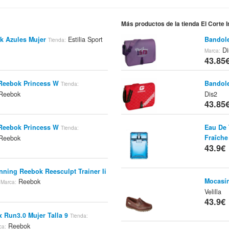
Más productos de la tienda El Corte I
ok Azules Mujer
Estilia Sport
Bandole
Tienda:
Di
Marca:
43.85
 Reebok Princess W
Bandol
Tienda:
Reebok
Dis2
43.85
 Reebok Princess W
Eau De 
Tienda:
Fraîche
Reebok
43.9€
nning Reebok Reesculpt Trainer Ii
Mocasín
s
Reebok
Marca:
Velilla
43.9€
ex Run3.0 Mujer Talla 9
Tienda:
Reebok
ca: