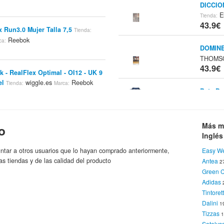
DICCIO
El
Tienda:
43.9€
x Run3.0 Mujer Talla 7,5
Tienda:
Reebok
ca:
DOMINE
THOMS
43.9€
k - RealFlex Optimal - OI12 - UK 9
el
wiggle.es
Reebok
Tienda:
Marca:
Bata De
Pu
Marca:
43.92
k - RealFlex Transition - OI12 - UK
wiggle.es
Reebok
Más m
ienda:
Marca:
o
Inglés
Bolso N
ntar a otros usuarios que lo hayan comprado anteriormente,
Easy W
Co
llas Deportivas REEBOK Hombres
Marca:
as tiendas y de las calidad del producto
Antea
2
43.95
0.com
Reebok
Marca:
Green 
Adidas
Bolso N
Tintoret
k Running Detonate Run - Mujer -
Co
Marca:
Dalini
ino Sport
Reebok
1
Marca:
43.95
Tizzas
1
Sotelys