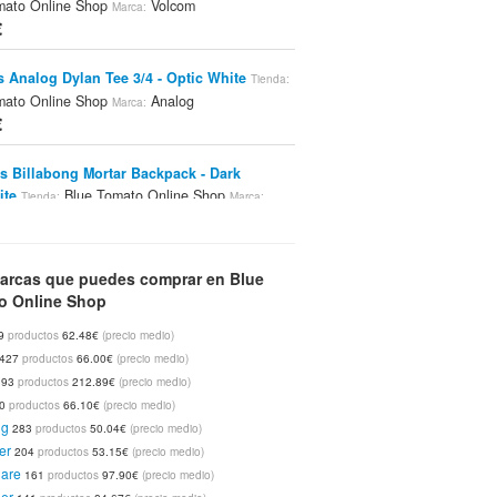
mato Online Shop
Volcom
Marca:
€
 Analog Dylan Tee 3/4 - Optic White
Tienda:
mato Online Shop
Analog
Marca:
€
s Billabong Mortar Backpack - Dark
ite
Blue Tomato Online Shop
Tienda:
Marca:
g
€
arcas que puedes comprar en Blue
s Billabong Graduate Backpack - Anxiety
o Online Shop
lue Tomato Online Shop
Billabong
Marca:
€
9
productos
62.48€
(precio medio)
427
productos
66.00€
(precio medio)
s Billabong Graduate Backpack - Electric
393
productos
212.89€
(precio medio)
Blue Tomato Online Shop
Billabong
nda:
Marca:
00
productos
66.10€
(precio medio)
€
ng
283
productos
50.04€
(precio medio)
er
204
productos
53.15€
(precio medio)
 Etnies Iconic - Black/grey/yellow
uare
Tienda:
161
productos
97.90€
(precio medio)
mato Online Shop
Etnies
er
Marca: