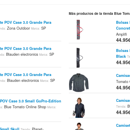
Más productos de la tienda Blue Tom
rte POV Case 3.0 Grande Para
Bolsas 
Zona Outdoor
SP
Concret
enda:
Marca:
Amplifi
44.95
rte POV Case 3.0 Grande Para
Bolsas 
Blauden electronics
SP
nda:
Marca:
Black
Ti
44.95
rte POV Case 3.0 Grande Para
Camisas
Blauden electronics
SP
enda:
Marca:
Tomato 
44.95
Camisas
POV Case 3.0 Small GoPro-Edition
B
Blue Tomato Online Shop
Tienda:
da:
Marca:
44.95
Camiset
Small Skull
Planet-
Tienda: