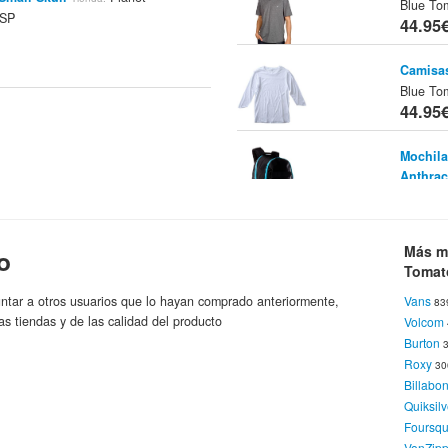
Blue To
SP
44.95
Camisas
Blue To
44.95
Mochila
Anthrac
Billabon
44.95
Más m
o
Mochila
Tomat
B
Tienda:
44.95
ntar a otros usuarios que lo hayan comprado anteriormente,
Vans
83
as tiendas y de las calidad del producto
Volcom
Mochila
Burton
Blue
Tie
Roxy
3
44.95
Billabo
Quiksilv
Calzado
Foursq
Blue To
VonZipp