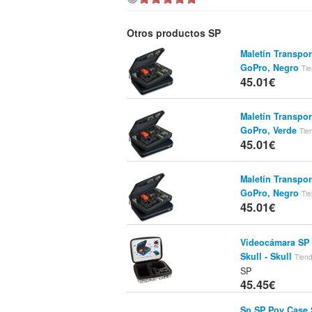
Otros productos SP
Maletín Transpo
GoPro, Negro
Ti
45.01€
Maletín Transpo
GoPro, Verde
Tie
45.01€
Maletín Transpo
GoPro, Negro
Ti
45.01€
Videocámara SP 
Skull - Skull
Tien
SP
45.45€
Sp SP Pov Case 