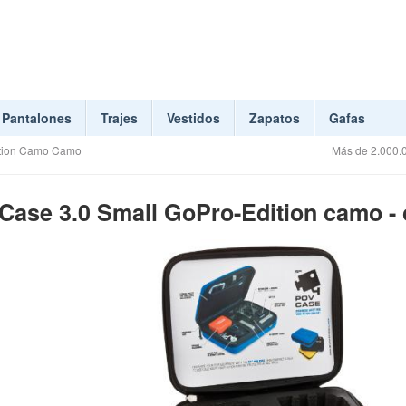
Pantalones
Trajes
Vestidos
Zapatos
Gafas
ition Camo Camo
Más de 2.000.0
ase 3.0 Small GoPro-Edition camo -