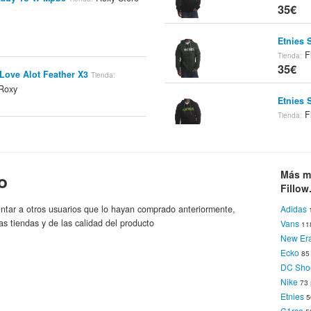
35€
Etnies 
Fi
Tienda:
35€
Love Alot Feather X3
Tienda:
Roxy
Etnies 
Fi
Tienda:
35€
Love Alot Dots X3
Tienda:
Roxy
Adidas 
Más m
Dragon 
o
Fillow
Adidas
ta Roxy
El Corte Inglés
Tienda:
Marca:
35€
ntar a otros usuarios que lo hayan comprado anteriormente,
Adidas
as tiendas y de las calidad del producto
Vans
11
Vans Pa
New Er
Fi
Tienda:
Ecko
 Roxy - Índigo
35€
8
Tienda:
DC Sho
Roxy
ca:
Nike
73
Vans Pa
Etnies
5
Fi
Tienda:
C1rca