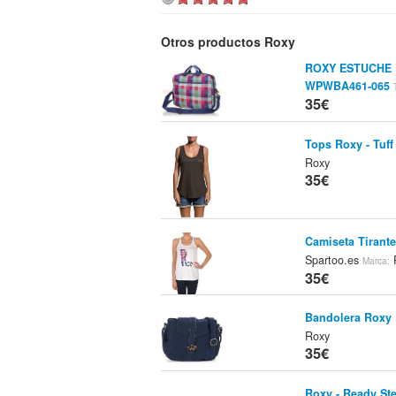
Otros productos Roxy
ROXY ESTUCHE 
WPWBA461-065
35€
Tops Roxy - Tuf
Roxy
35€
Camiseta Tirant
Spartoo.es
Marca:
35€
Bandolera Roxy 
Roxy
35€
Roxy - Ready St