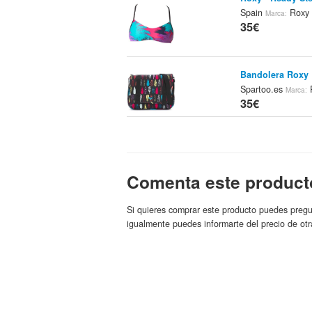
Spain
Roxy
Marca:
35€
Bandolera Roxy 
Spartoo.es
Marca:
35€
Bandolera Roxy 
Spartoo.es
Marca:
35€
Comenta este product
Mochila + Carpe
Roxy
Si quieres comprar este producto puedes pregu
35€
igualmente puedes informarte del precio de otr
Cami Cookies De
SurfStitch.com
Mar
35.4€