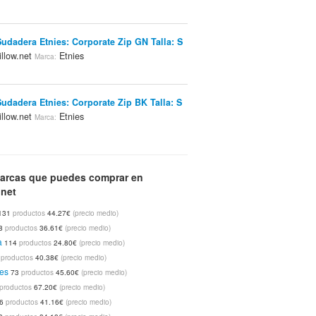
Sudadera Etnies: Corporate Zip GN Talla: S
llow.net
Etnies
Marca:
Sudadera Etnies: Corporate Zip BK Talla: S
llow.net
Etnies
Marca:
Originals Zapatillas Adidas Originals:
arcas que puedes comprar en
NV Talla: 11.5 US
Fillow.net
Tienda:
Marca:
.net
131
productos
44.27€
(precio medio)
8
productos
36.61€
(precio medio)
ntaln Vans: M V66 Skinny BL Talla: 34
a
114
productos
24.80€
(precio medio)
llow.net
Vans
Marca:
5
productos
40.38€
(precio medio)
es
73
productos
45.60€
(precio medio)
productos
67.20€
(precio medio)
ntaln Vans: M V76 Skinny BL Talla: 34
6
productos
41.16€
(precio medio)
llow.net
Vans
Marca: