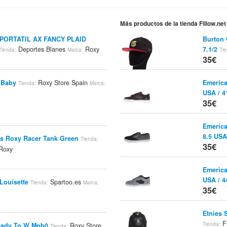
Más productos de la tienda Fillow.net
PORTATIL AX FANCY PLAID
Burton 
Deportes Blanes
Roxy
7.1/2
Tienda:
Marca:
Tie
35€
f Baby
Roxy Store Spain
Emerica
Tienda:
Marca:
USA / 4
35€
Emerica
8.5 USA
es Roxy Racer Tank Green
Tienda:
35€
Roxy
Emerica
USA / 4
Louisette
Spartoo.es
Tienda:
Marca:
35€
Etnies 
Fi
Tienda:
eady To W Mpb0
Roxy Store
Tienda: