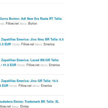
Gorra Burton: Adl New Era Rasta RT Talla:
Fillow.net
Burton
nda:
Marca:
 Zapatillas Emerica: Jinx Smu BR Talla: 8.5
1.5 EUR
Fillow.net
Emerica
Tienda:
Marca:
 Zapatillas Emerica: Laced BK/GR Talla:
 / 41.5 EUR
Fillow.net
Emerica
Tienda:
Marca:
 Zapatillas Emerica: Jinx GR Talla: 10.5
4 EUR
Fillow.net
Emerica
Tienda:
Marca:
Sudadera Etnies: Trademark BK Talla: XL
llow.net
Etnies
Marca: