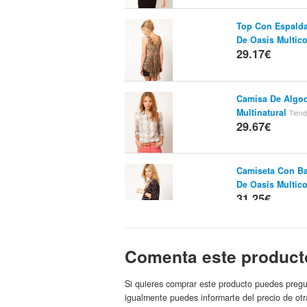
Top Con Espald
De Oasis Multico
29.17€
Camisa De Algo
Multinatural
Tiend
29.67€
Camiseta Con Ba
De Oasis Multico
31.25€
B953 Oasis Ladi
Comenta este product
watches2u
Tienda:
33.28€
Si quieres comprar este producto puedes pregu
igualmente puedes informarte del precio de otr
Bailarinas De Pi