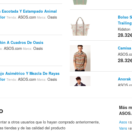
a Escotada Y Estampado Animal
Bolso S
lor
ASOS.com
Oasis
Tienda:
Marca:
Trailing
Kidston
28.32
dón A Cuadros De Oasis
Camisa 
ASOS.com
Oasis
a:
Marca:
ASOS.
28.32
jo Asimétrico Y Mezcla De Rayas
Anorak 
lor
ASOS.com
Oasis
Tienda:
Marca:
ASOS.
28.32
es Stone Set Grey Black Watch
Más m
o
Suéter 
.com
Oasis
Marca:
ASOS
Vila Bl
28.47
ntar a otros usuarios que lo hayan comprado anteriormente,
Asos
13
as tiendas y de las calidad del producto
Vans
18
el De Poni En Punta De Oasis