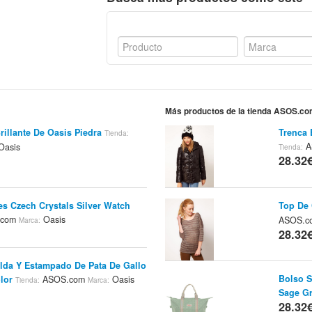
Más productos de la tienda ASOS.c
illante De Oasis Piedra
Trenca 
Tienda:
A
Oasis
Tienda:
28.32
es Czech Crystals Silver Watch
Top De 
.com
Oasis
ASOS.
Marca:
28.32
lda Y Estampado De Pata De Gallo
Bolso S
lor
ASOS.com
Oasis
Tienda:
Marca:
Sage G
28.32