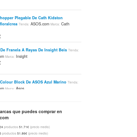
hopper Plegable De Cath Kidston
floralcrea
ASOS.com
Cath
Tienda:
Marca:
€
De Franela A Rayas De Insight Beis
Tienda:
com
Insight
Marca:
€
Colour Block De ASOS Azul Marino
Tienda:
com
Asos
Marca:
€
arcas que puedes comprar en
Con Estampado De Piel De Serpiente De
.com
anco/plata
ASOS.com
Vila
Tienda:
Marca:
€
24
productos
51.71€
(precio medio)
5
productos
51.86€
(precio medio)