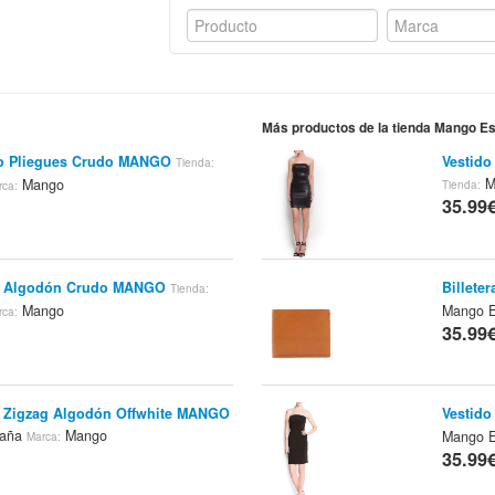
Más productos de la tienda Mango E
ro Pliegues Crudo MANGO
Vestido
Tienda:
M
Mango
Tienda:
rca:
35.99
o Algodón Crudo MANGO
Billete
Tienda:
Mango
Mango 
rca:
35.99
o Zigzag Algodón Offwhite MANGO
Vestid
paña
Mango
Mango 
Marca:
35.99