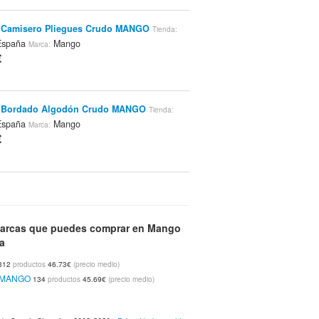
o Camisero Pliegues Crudo MANGO
Tienda:
España
Mango
Marca:
€
o Bordado Algodón Crudo MANGO
Tienda:
España
Mango
Marca:
€
o Bordado Zigzag Algodón Offwhite MANGO
ango España
Mango
Marca:
€
arcas que puedes comprar en Mango
a
312
productos
46.73€
(precio medio)
 Palabra De Honor Brillante Negro MANGO
y MANGO
134
productos
45.69€
(precio medio)
ango España
Mango
Marca:
€