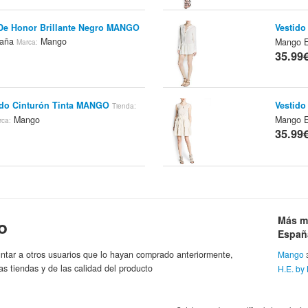
 De Honor Brillante Negro MANGO
Vestid
paña
Mango
Mango 
Marca:
35.99
ado Cinturón Tinta MANGO
Vestid
Tienda:
Mango
Mango 
rca:
35.99
ado Geométrico Crudo MANGO
Vestid
paña
Mango
M
Marca:
Tienda:
35.99
Más m
o
Españ
ntar a otros usuarios que lo hayan comprado anteriormente,
Mango
istales Antracita MANGO
Vestido
Tienda:
as tiendas y de las calidad del producto
H.E. b
M
Mango
Tienda:
rca:
35.99