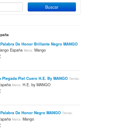
spaña
 Palabra De Honor Brillante Negro MANGO
ango España
Mango
Marca:
€
ra Plegada Piel Cuero H.E. By MANGO
Tienda:
España
H.E. by MANGO
Marca:
€
o Palabra De Honor Negro MANGO
Tienda:
España
Mango
Marca:
€