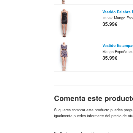
Vestido Palabra
Mango Es
Tienda:
35.99€
Vestido Estamp
Mango España
Ma
35.99€
Vestido Estamp
Mango Es
Tienda:
35.99€
Comenta este product
Si quieres comprar este producto puedes pregu
Vestido Gasa Cr
igualmente puedes informarte del precio de otr
Mango España
Ma
35.99€