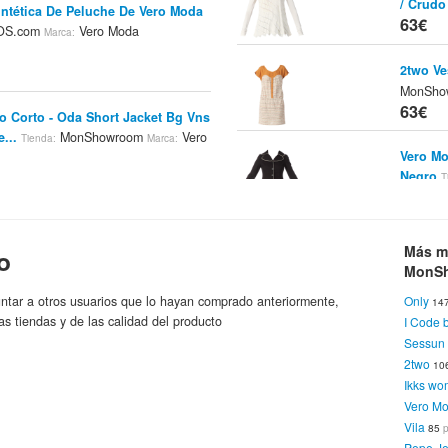
/ Crudo
intética De Peluche De Vero Moda
63€
OS.com
Vero Moda
Marca:
2two Ve
MonSho
63€
o Corto - Oda Short Jacket Bg Vns
e...
MonShowroom
Vero
Tienda:
Marca:
Vero Mo
Negro
T
63€
o Corto - Oda Short Jacket Bg Vns
nShowroom
Vero Moda
Marca:
Two Ang
Más m
o
MonSho
MonS
63.5€
a Chaqueta De Invierno Corta
ntar a otros usuarios que lo hayan comprado anteriormente,
Only
14
gro
Kolibrishop.es
Vero
as tiendas y de las calidad del producto
I Code 
Tienda:
Marca:
Pepe Je
Sessun
Coral
Ti
2two
64€
10
Ikks w
Vero M
d Legging - Rider Nw Side Zip
Irregul
Vila
s
Vero Moda
85
Marca:
M
Tienda:
Pepe J