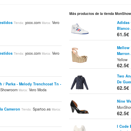
Más productos de la tienda MonSho
estidos
yoox.com
Vero
Adidas 
Tienda:
Marca:
Blanco 
61.5€
Mellow 
estidos
yoox.com
Vero
Marron 
Tienda:
Marca:
Yellow
62.5€
Two Ang
De Guer
 / Parka - Melody Trenchcoat Tn -
62.5€
Showroom
Vero Moda
Marca:
Nine We
MonSho
oda Cameron
Spartoo.es
Tienda:
Marca:
62.5€
I Code 