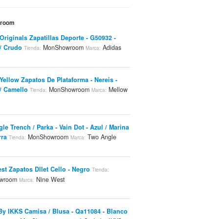
wroom
Originals Zapatillas Deporte - G50932 -
/ Crudo
MonShowroom
Adidas
Tienda:
Marca:
Yellow Zapatos De Plataforma - Nereis -
/ Camello
MonShowroom
Mellow
Tienda:
Marca:
le Trench / Parka - Vain Dot - Azul / Marina
ra
MonShowroom
Two Angle
Tienda:
Marca:
st Zapatos Dllet Cello - Negro
Tienda:
wroom
Nine West
Marca:
By IKKS Camisa / Blusa - Qa11084 - Blanco