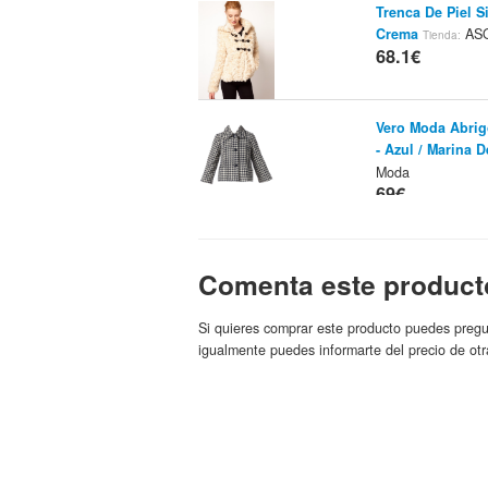
Trenca De Piel S
Crema
AS
Tienda:
68.1€
Vero Moda Abrig
- Azul / Marina D
Moda
69€
Vero Moda Abrig
- Negro
Mo
Tienda:
69€
Comenta este product
Vero Moda Elain
Si quieres comprar este producto puedes pregu
Fórmula Uno Ne
igualmente puedes informarte del precio de otr
Moda
69.9€
Vero Moda Coate
StylePit.e
Tienda: