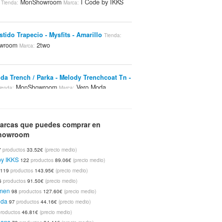
MonShowroom
I Code by IKKS
Tienda:
Marca:
stido Trapecio - Mysfits - Amarillo
Tienda:
wroom
2two
Marca:
da Trench / Parka - Melody Trenchcoat Tn -
MonShowroom
Vero Moda
ienda:
Marca:
le Sudadera - Vapach - Gris
Tienda:
arcas que puedes comprar en
wroom
Two Angle
Marca:
howroom
7
productos
33.52€
(precio medio)
by IKKS
122
productos
89.06€
(precio medio)
ans Pantalones Slim - Pl210514t898 - Rojo /
119
productos
143.95€
(precio medio)
MonShowroom
Pepe Jeans
enda:
Marca:
6
productos
91.50€
(precio medio)
omen
98
productos
127.60€
(precio medio)
oda
97
productos
44.16€
(precio medio)
ar Choice Zapatos Dllet 3614-32 - Negro
productos
46.81€
(precio medio)
onShowroom
Irregular Choice
Marca:
eans